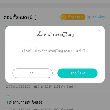
ตอนทั้งหมด (61)
ซื้อทุกตอน
เก่าไปใหม่
#1
×
1 หนึ่งชีวิต
เนื้อหาสำหรับผู้ใหญ่
09 ก.ย. 68 14:19
2
3.9K
1091 คำ (5 หน้า)
#2
เรื่องนี้มีเนื้อหาสำหรับผู้ใหญ่ อายุ 18 ปี ขึ้นไป
2 สำรวจและลงมือทำ
09 ก.ย. 68 15:13
3
2.65K
1299 คำ (6 หน้า)
กลับ
เข้าสู่เนื้อหา
#3
3 แค่คิดบวก
09 ก.ย. 68 18:39
2
2.28K
1151 คำ (5 หน้า)
#4
4 เพื่อร่างกายที่แข็งแรง
09 ก.ย. 68 19:45
4
2.17K
1079 คำ (5 หน้า)