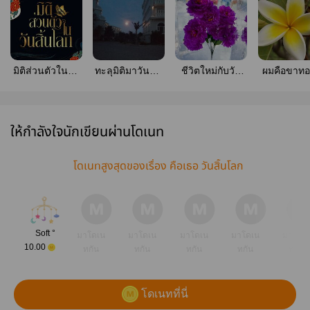
มิติส่วนตัวในวัน
ทะลุมิติมาวันสิ้น
ชีวิตใหม่กับวัน
ผมคือขาท
สิ้นโลก (จบ)
โลกกับมิติพิเศษ
สิ้นโลก
ในวันสิ้น
ให้กำลังใจนักเขียนผ่านโดเนท
โดเนทสูงสุดของเรื่อง คือเธอ วันสิ้นโลก
Soft °
มาโดเน
มาโดเน
มาโดเน
มาโดเน
มาโดเ
10.00
ทกัน
ทกัน
ทกัน
ทกัน
ทกัน
โดเนทที่นี่