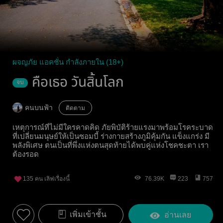
ผจญภัย แอคชั่น กำลังภายใน (18+)
คือเธอ วันสิ้นโลก
จบ
คนบนฟ้า
ติดตาม
เหตุการณ์ที่ไม่มีใครคาดคิด ภัยพิบัติร้ายแรงมาพร้อมโรคระบาด
ที่เปลี่ยนมนุษย์ให้เป็นซอมบี้ ร่างกายสร้างภูมิคุ้มกัน แข็งแกร่ง มี
พลังพิเศษ ตนเป็นที่พึ่งแห่งตนสุดท้ายได้พบคู่แห่งโชคชะตา เรา
ต้องรอด
135
คน เลิฟเรื่องนี้
76.39K
223
757
เพิ่มเข้าชั้น
อ่านเลย