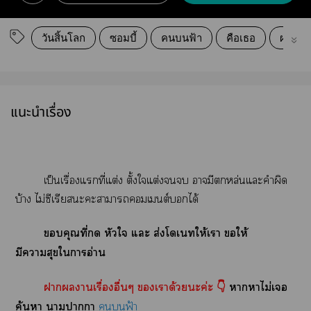
วันสิ้นโลก
ซอมบี้
คนบนฟ้า
คือเธอ
ผจญภั
แนะนำเรื่อง
เป็นเรื่องแที่แต่ง ตั้งใแต่ง ามีหล่นแะคำผิด
บ้าง ไม่ซีเรียะะาาเต์ได้
คุณที่ หัวใ แะ ส่งโเให้เา
ให้
มีาสุขใาอ่าน
าานเรื่องอื่นๆ เาด้วยะค่ะ 👇
าาไม่เ
ค้นา าาา
ฟ้า