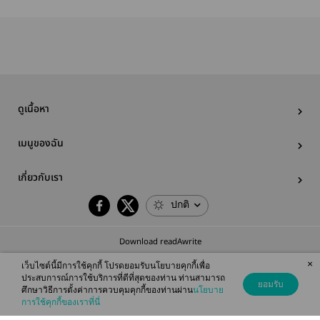
ดูเนื้อหา
เมนูของฉัน
เกี่ยวกับเรา
ปกติ
Download readAwrite
×
เว็บไซต์นี้มีการใช้คุกกี้ โปรดยอมรับนโยบายคุกกี้เพื่อ
ประสบการณ์การใช้บริการที่ดีที่สุดของท่าน ท่านสามารถ
ยอมรับ
ศึกษาวิธีการตั้งค่าการควบคุมคุกกี้ของท่านผ่าน
นโยบาย
© 2026 readAwrite.com by MEB Corporation Public Company Limited
การใช้คุกกี้ของเราที่นี่
This site is protected by reCAPTCHA and the Google
Privacy Policy
and
Terms of Service
apply.