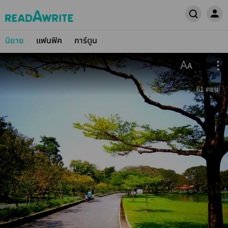
นิยาย
แฟนฟิค
การ์ตูน
61
ตอน