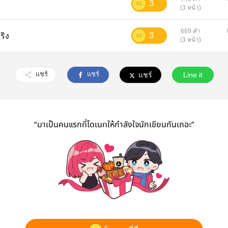
3
(3 หน้า)
669 คำ
3
จริง
(3 หน้า)
แชร์
แชร์
แชร์
Line it
“มาเป็นคนแรกที่โดเนทให้กำลังใจนักเขียนกันเถอะ”