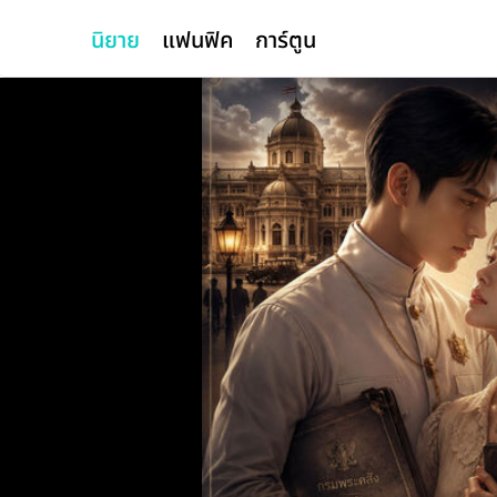
นิยาย
แฟนฟิค
การ์ตูน