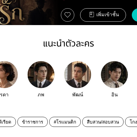
เพิ่มเข้าชั้น
แนะนำตัวละคร
รดา
ภพ
พัฒน์
อิน
ีเรียด
ข้าราชการ
#โรแมนติก
สืบสวน/สอบสวน
โกง