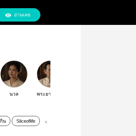
อ่านเลย
นวล
พระยาพิทักษ์นคร
พระยาวิชิตโกษา
หลวงนิติกรบัญชา
กิน
Sliceoflife