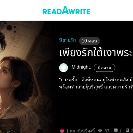
นิยายรัก
10
ตอน
เพียงรักใต้เงาพร
Midnight.
ติดตาม
“บางครั้ง…สิ่งที่ซ่อนอยู่ในพระคลัง ม
พร้อมทำลายผู้บริสุทธิ์ และความรักท
1
คน เลิฟเรื่องนี้
97
1