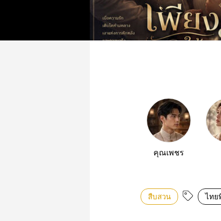
คุณเพชร
พีเรียดไทย
สืบสวน
ไทยพ