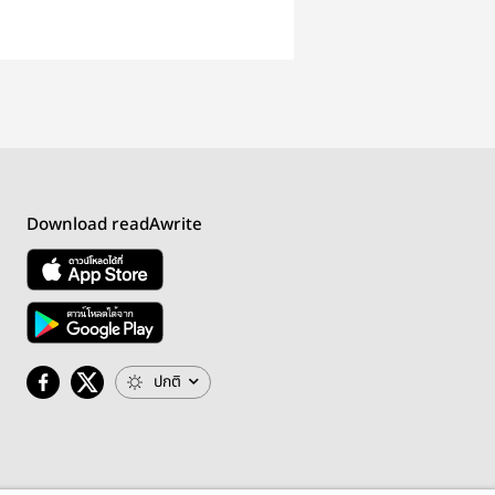
Download readAwrite
ปกติ