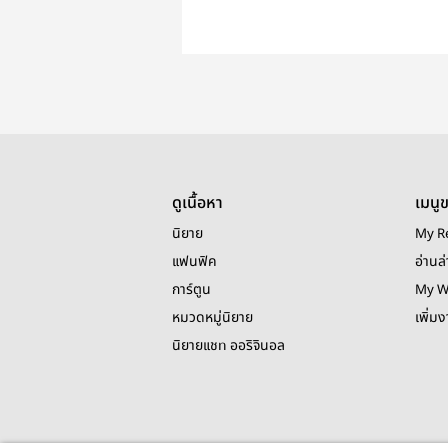
ดูเนื้อหา
เมนู
นิยาย
My R
แฟนฟิค
อ่านล่
การ์ตูน
My W
หมวดหมู่นิยาย
เพิ่ม
นิยายแชท ออริจินอล