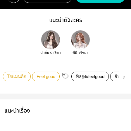
แนะนำตัวละคร
ปาล์ม ปาลิตา
พีพี วรัชยา
โรแมนติก
Feel good
ฟีลกูด/feelgood
จีบรุ่นพี่
แนะนำเรื่อง