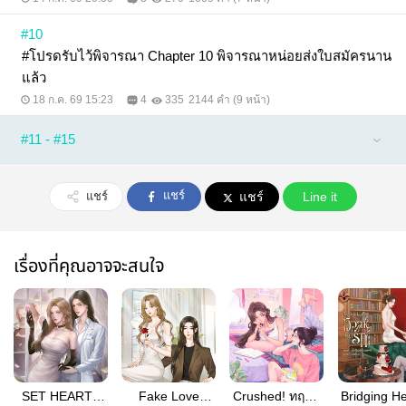
#10
#โปรดรับไว้พิจารณา Chapter 10 พิจารณาหน่อยส่งใบสมัครนาน
แล้ว
18 ก.ค. 69 15:23
4
335
2144 คำ (9 หน้า)
#11 - #15
แชร์
แชร์
แชร์
Line it
เรื่องที่คุณอาจจะสนใจ
SET HEART :
Fake Love
Crushed! ทฤษฎี
Bridging H