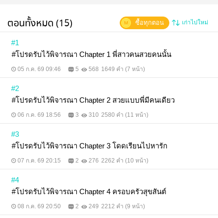
อย่างทะนุถนอมราวกับกลัวมือเธอจะช้ำเสียอย่างนั้น
"คิดถึงพี่ขนาดนั้นเลยเหรอคะ" "คิดถึงมากเลยค่ะ แทบจะ
ตอนทั้งหมด (15)
ซื้อทุกตอน
เก่าไปใหม่
นอนร้องไห้อยู่แล้ว" คนตัวเล็กเบะปากแสร้งทำหน้าเศร้า
ปาลิตากดปลดสายเข็มขัดออก แล้วขยับตัวประจันหน้า
กับวรัชยาที่หน้าเหลอหลา เมื่อเห็นปาลิตากำลังทำหน้า
#1
จริงจัง "มะ มีอะไรเหรอคะ" "แล้วน้องพีพีอยากรู้มั้ยคะว่า
#โปรดรับไว้พิจารณา Chapter 1 พี่สาวคนสวยคนนั้น
ถ้าคิดถึงในวัยสามสิบ เขาทำอะไรกัน" "หืม... แล้วเขาทำ
ยังไงเหรอคะ" วรัชยาเอียงหน้าถามพลางส่งยิ้มเจ้าเล่ห์
05 ก.ค. 69 09:46
5
568
1649 คำ (7 หน้า)
ดวงตาคู่ใสเป็นประกายวิบวับแฝงความทะเล้นปนยั่วเย้า
กลับมาแทน จนปาลิตานึกมันเขี้ยว จึงวาดแขนออกไป
#2
รวบเอวคนตรงหน้าเข้ามาแล้วประกบริมฝีปากลงไปทันที
คราแรกวรัชยาก็ยังตกใจ แต่พอพี่สาวคนสวยค่อย ๆ ขยับ
#โปรดรับไว้พิจารณา Chapter 2 สวยแบบพี่มีคนเดียว
ริมฝีปากละเลียดชิมกลีบปากของเธออย่างอ่อนโยน คน
ตัวเล็กก็หลับตาพริ้ม ปล่อยให้ความรู้สึกนำพา แม้ว่าจะ
06 ก.ค. 69 18:56
3
310
2580 คำ (11 หน้า)
เงอะงะอยู่บ้าง แต่ปาลิตากลับรู้สึกพอใจมากกว่า เพราะ
นั่นหมายถึงคนน้องยังไม่เคยจูบใคร มือเรียวข้างหนึ่งยัง
#3
คงโอบรั้งเอวบางของคนตัวเล็ก ส่วนอีกข้างก็เกาะกุม
#โปรดรับไว้พิจารณา Chapter 3 โดดเรียนไปหารัก
แก้มเล็กไว้ ปาลิตาขยับปากดูดดึงจนอีกฝ่ายเผยอปาก
ออกให้เธอค่อย ๆ สอดเรียวลิ้นเข้าไปเกี่ยวรัดเย้าหยอกกัน
07 ก.ค. 69 20:15
2
276
2262 คำ (10 หน้า)
จนเกิดเสียงเฉอะแฉะก้องรถ ความคิดถึงและความโหย
หาแล่นเข้ามาจนปาลิตาลืมตัว ก่อนตั้งสติได้แล้วค่อย
#4
ผละออกอย่างนึกเสียดาย คนตัวเล็กกัดริมฝีปาก อมยิ้ม
เขินจนแก้มร้อนไปหมด ส่วนคนพี่ แม้จะผละออกแล้วแต่
#โปรดรับไว้พิจารณา Chapter 4 ครอบครัวสุขสันต์
มือก็ยังคงกุมแก้มอีกฝ่ายไว้ แล้วค่อย ๆ ใช้ปลายนิ้วโป้ง
เช็ดริมฝีปากของวรัชยา "แบบนี้ค่ะ" "คะ?" "ความคิดถึง
08 ก.ค. 69 20:50
2
249
2212 คำ (9 หน้า)
ของคนวัยสามสิบ เขาทำกันแบบนี้ค่ะ" "พี่ปาล์มอ่า..." คน