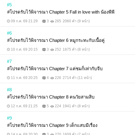
ตัวเล็กเบือนหน้าหนีด้วยความเขิน พี่คนสวยเวอร์ชั่นรุก
#5
เธอไม่ชินเอาเสียเลย ทั้งคู่ผละออกจากกัน ความมั่นใจ
#โปรดรับไว้พิจารณา Chapter 5 Fall in love with น้องพีพี
ของวรัชยาเมื่อครู่หายวับไปจนหมด เหลือเพียงใบหน้าที่
ร้อนผ่าวและหัวใจที่เต้นแรงจนแทบทะลุออกจากอกเสีย
09 ก.ค. 69 21:29
3
265
2060 คำ (9 หน้า)
ให้ได้ คนตัวเล็กเบือนหน้าหนีแก้เขิน ทำให้บรรยากาศ
บนรถเงียบกว่าปกติ จนปาลิตายิ้มขำ "เมื่อกี้ยังเก่งอยู่เลย
#6
ทำไมตอนนี้เงียบจังคะ" วรัชยาเม้มปากแน่น ก่อนจะ
กระแอมไอเรียกสติและรวบรวมความกล้า แล้วหันมา
#โปรดรับไว้พิจารณา Chapter 6 หมูกระทะกับเนื้อคู่
ประจันหน้ากับคนถาม "พีแค่กำลังคิดค่ะ" "คิดอะไรคะ"
"อยากอายุสามสิบไว ๆ บ้างจัง..." ปาลิตาเลิกคิ้วสงสัย
10 ก.ค. 69 20:15
3
252
1875 คำ (8 หน้า)
ก่อนประโยคถัดมาของเด็กทะเล้นจะเรียกเสียงหัวเราะ
จากเธออีกครั้ง "เราจะได้ทำกันบ่อย ๆ" •••••••••••••••••••••
#7
แนว GirlLove Slice of Life หวานต้น ขมกลาง อบอุ่น
#โปรดรับไว้พิจารณา Chapter 7 แค่ชมก็เท่ากับจีบ
ปลาย ธงเขียวปี๋ค่าา หากใครเคยอ่านพ่ายทางรักคุณ คู่นี้
เป็นคู่รองจากเรื่องนั้น อ่านแยกได้ไม่งงแน่นอน ทดลอง
11 ก.ค. 69 20:25
4
226
2714 คำ (11 หน้า)
อ่านกันดูก่อนนะคะ เนื้อหาหลัก 30 ตอน ตอนพิเศษจะมา
ก็ต่อเมื่อนักอ่านเมนต์ทวง หยอก แต่เมนต์มาเถอะ อยาก
คุยด้วยค่าา 5555 ใครซื้อแล้วแวะให้เรตติ้งหน่อยนะคะ
#8
พลีสสสสส~ ปล. ซื้อผ่านเว็บไซต์ถูกกว่าระบบ iOS น้าา
#โปรดรับไว้พิจารณา Chapter 8 คนวัยสามสิบ
12 ก.ค. 69 21:25
5
224
1941 คำ (8 หน้า)
#9
#โปรดรับไว้พิจารณา Chapter 9 เด็กแสบมีเรื่อง
14 ก.ค. 69 20:30
3
270
1609 คำ (7 หน้า)