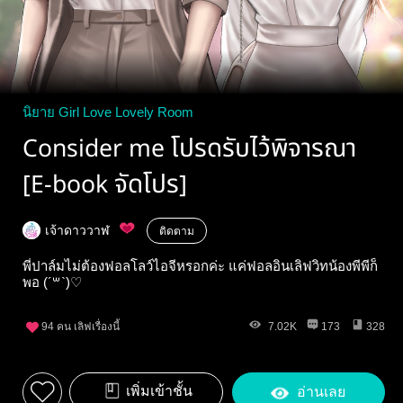
นิยาย Girl Love Lovely Room
Consider me โปรดรับไว้พิจารณา
[E-book จัดโปร]
เจ้าดาววาฬ
ติดตาม
พี่ปาล์มไม่ต้องฟอลโลว์ไอจีหรอกค่ะ แค่ฟอลอินเลิฟวิทน้องพีพีก็
พอ (´꒳`)♡
94
คน เลิฟเรื่องนี้
7.02K
173
328
เพิ่มเข้าชั้น
อ่านเลย