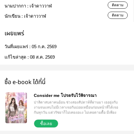
ติดตาม
นามปากกา :
เจ้าดาววาฬ
ติดตาม
นักเขียน :
เจ้าดาววาฬ
เผยแพร่
วันที่เผยแพร่ :
05 ก.ค. 2569
แก้ไขล่าสุด :
08 ส.ค. 2569
ซื้อ e-book ได้ที่นี่
Consider me โปรดรับไว้พิจารณา
ปาลิตาสบตาคนอ้อน ช่วงสองสัปดาห์ที่ผ่านมา เธอยุ่งกับ
งานจนแทบไม่มีเวลาเจอกันบ่อยเหมือนก่อนหน้าที่ได้เจอ
กันทุกวัน แต่วรัชยาก็ไม่เคยงอแง ไม่เคยตามตื้อ มีเพียง
ข้อความสั้น ๆ ส่งมาให้กำลังใจกัน บางครั้งก็สั่งอาหาร
ร้านอร่อยมาส่งให้เธอถึงที่ทำงาน น่าแปลกที่เด็กคนนี้รู้
ซื้อเลย
จังหวะที่จะเดินเข้ามา และรู้จังหวะที่จะถอยออกไปเสมอ
อย่างตอนนี้อีกฝ่ายจะหอมมือเธอก็ได้ แต่กลับวางลง