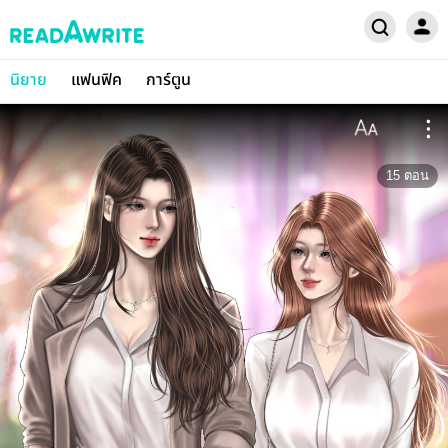
นิยาย
แฟนฟิค
การ์ตูน
15
ตอน