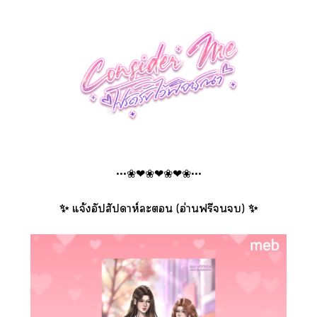
•••❀❤❀❤❀❤❀•••
✨ แจ้งอัปสัปดาห์ะ (อ่านฟรี) ✨