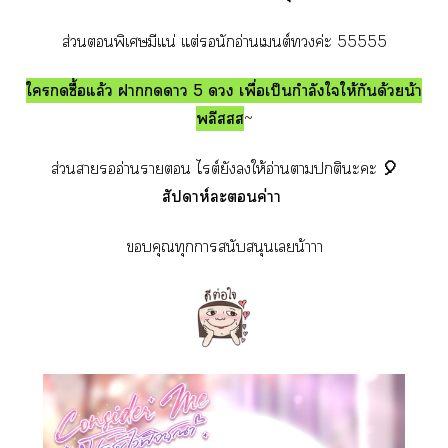
ส่วนพิเศษมีแน่ แต่รอนักอ่านเต์ค่ะ 55555
ใซื้อแล้ว าา 5  เพื่อเป็นกำลังใให้กันด้วยน้า
พลีสสส
~
ส่วนาอ่านา ไต์ยังให้อ่านาติะะ
🎈
สัปดาห์ะค่าา
คุณทุกาสนับสนุนเน้าาา