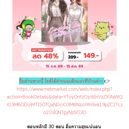
จิ้มผ่านานี้ ไต์ได้ค่าเด็กแที่บ้านค่าา
👉
https://www.mebmarket.com/web/index.php?
action=BookDetails&data=YToyOntzOjc6InVzZXJfaWQ
iO3M6ODoiMTI5OTQxNDciO3M6NzoiYm9va19pZCI7cz
o2OiI0NTgyNzIiO30
หลักมี 30  อิ่มาสุขแน่นอน