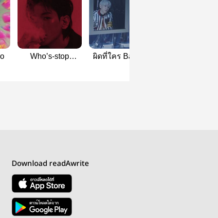
do
Who’s-stop
ผิดที่ใคร Baekdo​
ผมไม่น่ารักหร
#baekdo
[Mpreg]​
Baekdo
Download readAwrite