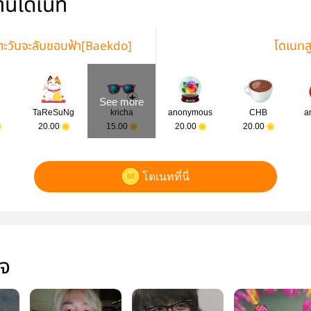
่านโดเนท
ตะวันจะลับขอบฟ้า[Baekdo]
โดเนทส
See more
TaReSuNg
kricha
anonymous
CHB
a
20.00
15.00
20.00
20.00
โดเนทที่นี่
ใจ