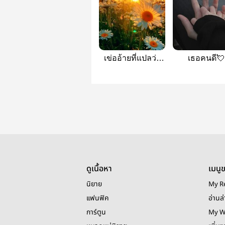
เข่ออ้ายที่แปลว่า
เธอคนดี💘
ของผม
#BAEKD
ดูเนื้อหา
เมนู
นิยาย
My R
แฟนฟิค
อ่านล่
การ์ตูน
My W