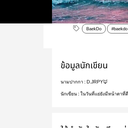
BaekDo
#baekdo
ข้อมูลนักเขียน
นามปากกา :
D.JRPY🦊
นักเขียน :
ในวันที่แย่ยังมีหน้าตาที่ด