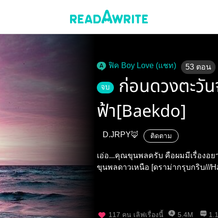
ฟิค Boy Love (แชท)
53
ตอน
ก่อนดวงตะวัน
จบ
ฟ้า[Baekdo]
D.JRPY🦊
ติดตาม
เอ่อ...คุณขุนพลครับ คือผมมีเรื่อง
ขุนพลดาวเหนือ [ดราม่ากรุบกร
117
คน เลิฟเรื่องนี้
5.4M
1.