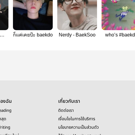
ก็แค่เคยป้ะ baekdo
Nerdy - BaekSoo
who’s #baek
O
ของฉัน
เกี่ยวกับเรา
eading
ติดต่อเรา
าสุด
เงื่อนไขในการใช้บริการ
riting
นโยบายความเป็นส่วนตัว