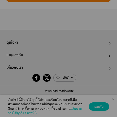
ดูเนื้อหา
เมนูของฉัน
เกี่ยวกับเรา
ปกติ
Download readAwrite
×
เว็บไซต์นี้มีการใช้คุกกี้ โปรดยอมรับนโยบายคุกกี้เพื่อ
ประสบการณ์การใช้บริการที่ดีที่สุดของท่าน ท่านสามารถ
ยอมรับ
ศึกษาวิธีการตั้งค่าการควบคุมคุกกี้ของท่านผ่าน
นโยบาย
© 2026 readAwrite.com by MEB Corporation Public Company Limited
การใช้คุกกี้ของเราที่นี่
This site is protected by reCAPTCHA and the Google
Privacy Policy
and
Terms of Service
apply.