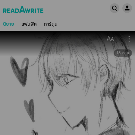
นิยาย
แฟนฟิค
การ์ตูน
13
ตอน