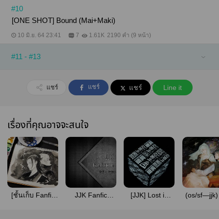
#10
[ONE SHOT] Bound (Mai+Maki)
10 มิ.ย. 64 23:41
7
1.61K
2190 คำ (9 หน้า)
#11 - #13
แชร์
แชร์
แชร์
Line it
เรื่องที่คุณอาจจะสนใจ
[ชั้นเก็บ Fanfic
JJK Fanfic
[JJK] Lost in
(os/sf—jjk)
jjk] รวบรวม fic
collection
Paradise
space | na
jjk ที่เขียน
[Toji/Gojo]
[OS|SF]