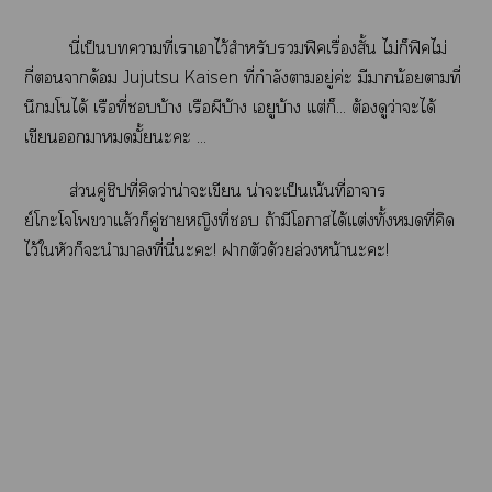
นี่เป็นาที่เาเาไว้สำหรับฟิคเรื่องสั้น ไม่ก็ฟิคไม่
กี่าด้อม Jujutsu Kaisen ที่กำลังาอยู่ค่ะ มีาน้อยตามที่
นึกโได้ เรือที่บ้าง เรือผีบ้าง เอยูบ้าง แต่ก็... ต้องดูว่าะได้
เขียนามั้ยะะ ...
ส่วนคู่ชิปที่คิดว่าน่าะเขียน น่าะเป็นเน้นที่อาจาร
ย์โะโจโาแล้วก็คู่าหญิงที่ ถ้ามีโาได้แต่งทั้งที่คิด
ไว้ใหัวก็ะนำาที่นี่ะะ! าตัวด้วยล่วงหน้าะะ!