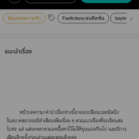
ห้องแห่งความรัก
Fanfictionแฟนฟิคชั่น
boylove
แนะนำเรื่อง
หน้าา+คำนำเรื่องช่วงนี้าะเปลียนบ่อยนิดนึง
ใาาะมีคำเตือนเพิ่มเรื่อย ๆ าแเรื่องที่ะเขียนต่อ
ไค่ะ แฮ่ แต่ะาาเนื้อาไว้ไม่ให้รุนแรงเกินไ แะมีการ
เตือนอีกครั้งก่อนอ่านเเต่ะด้วยค่ะ