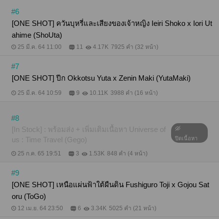
#6
[ONE SHOT] ควันบุหรี่และเสียงของเจ้าหญิง Ieiri Shoko x Iori Ut
ahime (ShoUta)
25 มี.ค. 64 11:00
11
4.17K
7925 คำ (32 หน้า)
#7
[ONE SHOT] ปีก Okkotsu Yuta x Zenin Maki (YutaMaki)
25 มี.ค. 64 10:59
9
10.11K
3988 คำ (16 หน้า)
#8
[In Stock] : พร้อมส่ง + เพิ่มเติมเนื้อหา Universe of
us : Time Travel (Gego)
ปิดเนื้อหา
25 ก.ค. 65 19:51
3
1.53K
848 คำ (4 หน้า)
#9
[ONE SHOT] เหนือแผ่นฟ้าใต้ผืนดิน Fushiguro Toji x Gojou Sat
oru (ToGo)
12 เม.ย. 64 23:50
6
3.34K
5025 คำ (21 หน้า)