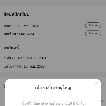
ข้อมูลนักเขียน
ติดตาม
นามปากกา :
mai_7474
ติดตาม
นักเขียน :
Mai_7474
เผยแพร่
วันที่เผยแพร่ :
15 เม.ย. 2563
แก้ไขล่าสุด :
10 เม.ย. 2568
×
ตอนทั้งหมด (13)
เก่าไปใหม่
เนื้อหาสำหรับผู้ใหญ่
#1
[ONE SHOT] วันพรุ่งนี้คงยังเหมือนเดิม Geto Suguru x Gojou Sa
เรื่องนี้มีเนื้อหาสำหรับผู้ใหญ่ อายุ 18 ปี ขึ้นไป