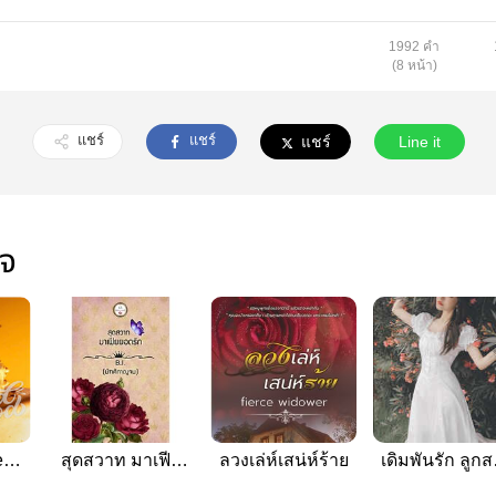
1992 คำ
(8 หน้า)
แชร์
แชร์
แชร์
Line it
ใจ
e
สุดสวาท มาเฟีย
ลวงเล่ห์เสน่ห์ร้าย
เดิมพันรัก ลูก
กนัก
ยอดรัก
มาเฟีย