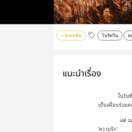
วายสเตชั่น
ไบร์ทวิน
br
แนะนำเรื่อง
ใวันท
เป็นเพื่อนร่วม
..แต่ 
'ารัก'