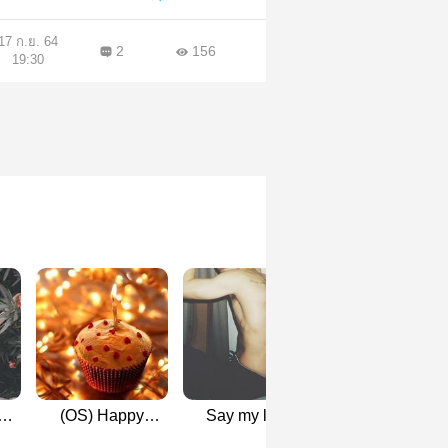
17 ก.ย. 64
2
156
19:30
สาว
(OS) Happy
Say my love
[SF] Between S
Birthday |
words and I’ll be
and Love (Ston