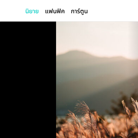
นิยาย
แฟนฟิค
การ์ตูน