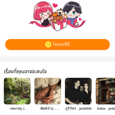
โดเนทที่นี่
เรื่องที่คุณอาจจะสนใจ
eternity |
พัตต์จ๋าย ,
ภูริภัทร , jesbible
babe , jesb
umesaku
jjaybas