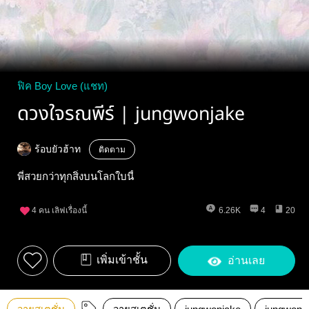
ฟิค Boy Love (แชท)
ดวงใจรณพีร์ | jungwonjake
ร้อบยัวฮ้าท
ติดตาม
พี่สวยกว่าทุกสิ่งบนโลกใบนี้
4
คน เลิฟเรื่องนี้
6.26K
4
20
เพิ่มเข้าชั้น
อ่านเลย