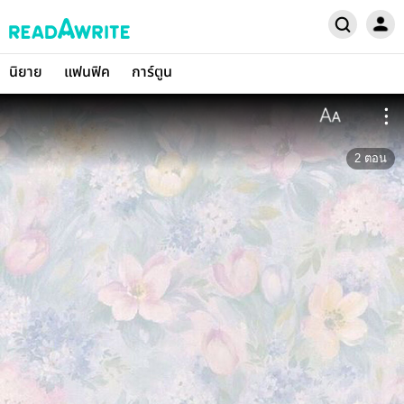
นิยาย
แฟนฟิค
การ์ตูน
2
ตอน