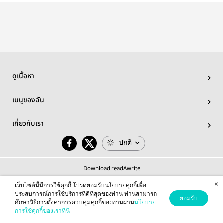
ดูเนื้อหา
เมนูของฉัน
เกี่ยวกับเรา
ปกติ
Download readAwrite
×
เว็บไซต์นี้มีการใช้คุกกี้ โปรดยอมรับนโยบายคุกกี้เพื่อ
ประสบการณ์การใช้บริการที่ดีที่สุดของท่าน ท่านสามารถ
ยอมรับ
ศึกษาวิธีการตั้งค่าการควบคุมคุกกี้ของท่านผ่าน
นโยบาย
© 2026 readAwrite.com by MEB Corporation Public Company Limited
การใช้คุกกี้ของเราที่นี่
This site is protected by reCAPTCHA and the Google
Privacy Policy
and
Terms of Service
apply.