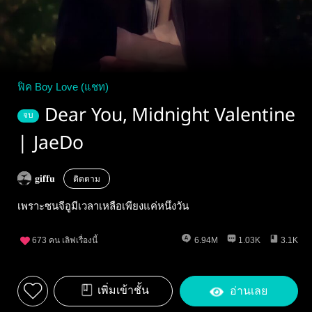
ฟิค Boy Love (แชท)
Dear You, Midnight Valentine
จบ
| JaeDo
𝐠𝐢𝐟𝐟𝐮
ติดตาม
เพราะซนจีอูมีเวลาเหลือเพียงแค่หนึ่งวัน
673
คน เลิฟเรื่องนี้
6.94M
1.03K
3.1K
เพิ่มเข้าชั้น
อ่านเลย