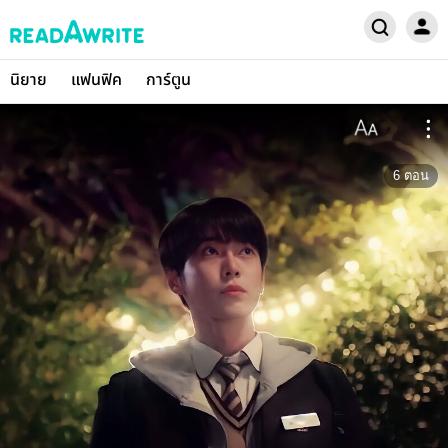
นิยาย
แฟนฟิค
การ์ตูน
6
ตอน