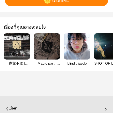
โดเนทที่นี่
เรื่องที่คุณอาจจะสนใจ
虎龙不敗 |
Magic part |
blind ; jaedo
SHOT OF 
JaeDo
Jaedo (End)
| #ซันเร
ดูเนื้อหา