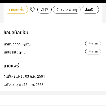
วายสเตชั่น
차쥬
จักรวาลชาจยู
JaeDo
ข้อมูลนักเขียน
ติดตาม
นามปากกา :
𝐠𝐢𝐟𝐟𝐮
ติดตาม
นักเขียน :
giffu
เผยแพร่
วันที่เผยแพร่ :
03 ก.พ. 2564
แก้ไขล่าสุด :
16 ก.พ. 2568