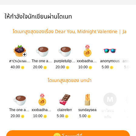
ให้กำลังใจนักเขียนผ่านโดเนท
โดเนทสูงสุดของเรื่อง Dear You, Midnight Valentine | Ja
eDo
สา(ระ)แนแนแน
The one and only
purpletulippy
xxxbadhabits
anonymous
anonym
40.00
20.00
20.00
10.00
5.00
5.00
โดเนทสูงสุดของ บทนำ
The one and only
xxxbadhabits
claireferr
sundaysea
มาโดเน
มาโดเ
20.00
10.00
5.00
5.00
ทกัน
ทกัน