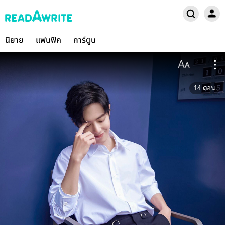
นิยาย
แฟนฟิค
การ์ตูน
14
ตอน