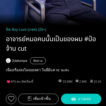
ฟิค Boy Love (แชท) (20+)
อาจารย์หมอคนนั้นเป็นของผม #ป๋อ
จ้าน cut
Julalumpa
ติดตาม
เนื้องเรื่องลงในจอยลดา ในนี้มีแค่ nc นะคะ
876
คน เลิฟเรื่องนี้
33.58M
2.99K
10.1K
เพิ่มเข้าชั้น
อ่านเลย