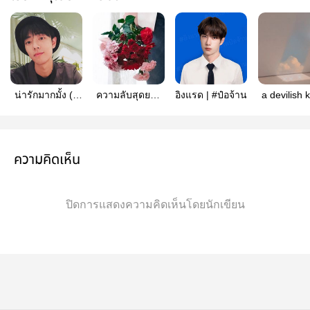
น่ารักมากมั้ง (อี้
ความลับสุดยอด
อิงแรด | #ป๋อจ้าน
a devilish k
จ้าน)
ของซุปเปอร์ส
#ป๋อจ้า
ตาร์หวังอี้ปั๋ว
ความคิดเห็น
ปิดการแสดงความคิดเห็นโดยนักเขียน