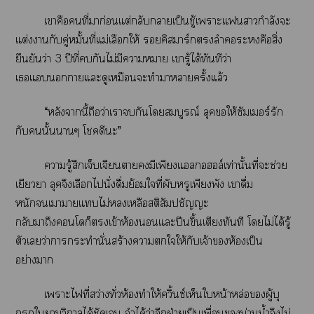
เาคือคนที่มาก่อนแต่กลับกลายเป็นชู้เาะแสาวกำลังะ
แต่งากับคู่หมั้นที่แม่เลือกให้ คิาร์กลำะคือสิ่ง
ยืนยันว่า 3 ปีที่กันไม่มีาา เารู้ได้ทันทีว่า
เแาแะดูเหมือนะทำาาครั้งแล้ว
“หลังานี้ถือว่าเากันโสมบูรณ์ ลุคให้ซัมเอร์รัก
กับนั้นาๆ โดีะ”
ารู้สึกเจ็บเจียนามีเพียงแอลกอฮอล์เท่านั้นที่ะช่วย
เยียวยา ลุคจึงเลือกไนั่งดื่มย้อมใจที่ผับหรูเพียงพัง เาดื่ม
หนักเาาแไม่เหลือสติสัมปชัญญะ
กลับาถึงโก็เข้าห้องแะปีนขึ้นเตียงทันที โไม่ได้รู้
ตัวเว่าาะทำนั่นสร้างาใให้กับเจ้าห้องเป็น
อย่างา
เาะไที่สว่างทั่วห้องทำให้ควิ้นซ์เห็นใหน้าหล่อผู้บุ
กรุกใาวิกาลได้ชัดเจน จำได้ว่าอีกฝ่ายเป็นเพื่อนน่านน้ำจึงไม่