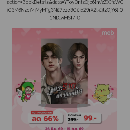
action=BookDetails&data=YToyOntzOjc6InVzZXJfaWQ
iO3M6NzoiMjMyMTg3NiI7czo3OiJib29rX2lkIjtzOjY6IjQ
1NDIwMSI7fQ