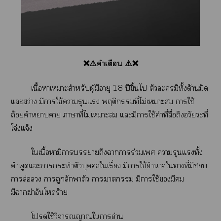
❌⚠️คำเตือน ⚠️❌
เนื้อาเาะสำหรับผู้มีอายุ 18 ปีขึ้นไ ตัวะมีทั้งด้านมืด
แะสว่าง มีาใช้ารุนแรง พฤติกรรมที่ไม่เาะ าใช้
ถ้อยคำาา าาที่ไม่เาะ แะมีาใช้คำที่สื่อถึงอวัยวะที่
โจ่งแจ้ง
ใเนื้อหามีาาถึงาาร่วมเ ารุนแรงทั้ง
คำพูดแะาะทำตัวบุคคลใเรื่อง มีาใช้อำนาจใาที่มิ
าล่อ าถูกลักพาตัว าา มีาใช้มี
มีาฆ่าอันโร้าย
โใช้วิจารณญาณใาอ่าน