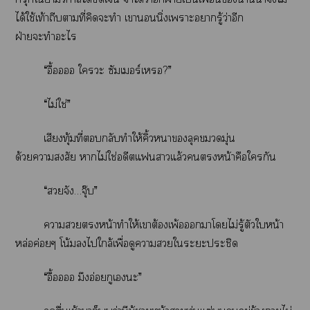
ได้ใช้เท้าถีบตามที่คิดะทำ เานิ่งเาะารู้ว่าอีก
ฝ่ายะทำะไ
“อื้ออ ใะ ซัมเอร์เ?”
“ไม่ใช่”
เสียงทุ้มที่กลับทำให้คิ้วาลุคมุ่น
ด้วยาสงสัย าไม่ใช่อดีตแาแล้วหน้าคือใกัน
“จัง…จุ๊บ”
าหน้าทำให้เาต้องเพ้อาโไม่รู้ตัวใหน้า
หล่อค่อยๆ โน้มไใกล้เพื่อดูาใะะประชิด
“อื้ออ มึงอ่อยกูเะ”