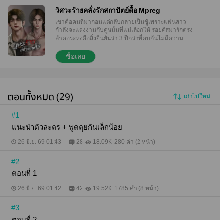
วิศวะร้ายคลั่งรักสถาปัตย์ดื้อ Mpreg
เขาคือคนที่มาก่อนแต่กลับกลายเป็นชู้เพราะแฟนสาว
กำลังจะแต่งงานกับคู่หมั้นที่แม่เลือกให้ รอยคิสมาร์กตรง
ลำคอระหงคือสิ่งยืนยันว่า 3 ปีกว่าที่คบกันไม่มีความ
หมาย เขารู้ได้ทันทีว่าเธอแอบนอกกายและดูเหมือนจะ
ทำมาหลายครั้งแล้ว "หลังจากนี้ถือว่าเราจบกันโดย
ซื้อเลย
สมบูรณ์ ลุคขอให้ซัมเมอร์รักกับคนนั้นนานๆ โชคดีนะ"
ความรู้สึกเจ็บเจียนตายคงมีเพียงแอลกอฮอล์เท่านั้นที่จะ
ช่วยเยียวยา ลุคจึงเลือกไปนั่งดื่มย้อมใจที่ผับหรูเพียงพัง
เขาดื่มหนักจนเมามายแทบไม่หลงเหลือสติสัมปชัญญะ
ตอนทั้งหมด (29)
เก่าไปใหม่
กลับมาถึงคอนโดก็ตรงเข้าห้องนอนและปีนขึ้นเตียงทันที
โดยไม่ได้รู้ตัวเลยว่าการกระทำนั่นสร้างความตกใจให้
กับเจ้าของห้องเป็นอย่างมาก เพราะไฟที่สว่างทั่วห้องทำ
#1
ให้ควิ้นซ์เห็นใบหน้าหล่อของผู้บุกรุกในยามวิกาลได้
แนะนำตัวละคร + พูดคุยกันเล็กน้อย
ชัดเจน จำได้ว่าอีกฝ่ายเป็นเพื่อนของน่านน้ำจึงไม่ได้ใช้
เท้าถีบตามที่คิดจะทำ เขานอนนิ่งเพราะอยากรู้ว่าอีกฝ่าย
26 มิ.ย. 69 01:43
28
18.09K
280 คำ (2 หน้า)
จะทำอะไร "อื้ออออ ใครวะ ซัมเมอร์เหรอ?" "ไม่ใช่" เสียง
ทุ้มที่ตอบกลับทำให้คิ้วหนาของลุคขมวดมุ่นด้วยความ
#2
สงสัย หากไม่ใช่อดีตแฟนสาวแล้วคนตรงหน้าคือใครกัน
"สวยจัง…จุ๊บ" ความสวยตรงหน้าทำให้เขาต้องเพ้อออก
ตอนที่ 1
มาโดยไม่รู้ตัวใบหน้าหล่อค่อยๆ โน้มลงไปใกล้เพื่อดู
26 มิ.ย. 69 01:42
42
19.52K
1785 คำ (8 หน้า)
ความสวยในระยะประชิด "อื้ออออ มึงอ่อยกูเองนะ" ลุคตื่น
เช้ามาก็พบว่ามีผู้ชายหน้าสวยหุ่นแซ่บนอนอยู่ข้างกาย
ไม่ใส่เสื้อผ้า ความรู้สึกเจ็บปวดที่สะโพกทำให้รู้ได้ทันทีว่า
#3
โดนเปิดซิงประตูหลัง เขาจึงใช้เท้าถีบเต็มแรงจนอีกฝ่าย
ตอนที่ 2