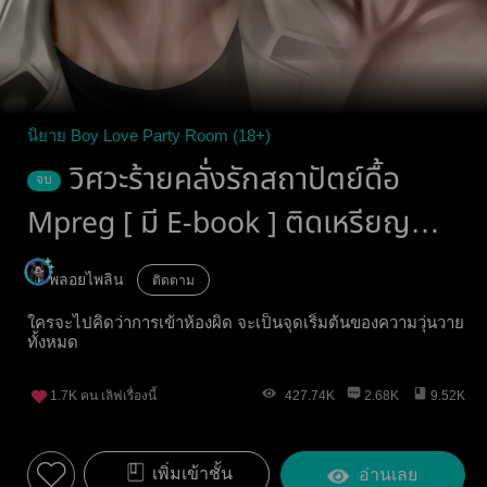
นิยาย Boy Love Party Room (18+)
วิศวะร้ายคลั่งรักสถาปัตย์ดื้อ
จบ
Mpreg [ มี E-book ] ติดเหรียญ
20/08/69
พลอยไพลิน
ติดตาม
ใครจะไปคิดว่าการเข้าห้องผิด จะเป็นจุดเริ่มต้นของความวุ่นวาย
ทั้งหมด
1.7K
คน เลิฟเรื่องนี้
427.74K
2.68K
9.52K
เพิ่มเข้าชั้น
อ่านเลย