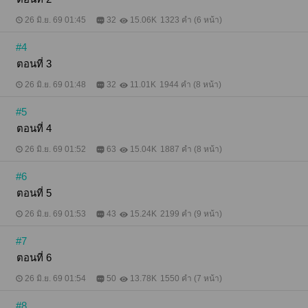
กระเด็นตกเตียง "ถีบกูทำไมเนี่ย?" จากนั้นความวุ่นวาย
ก็ได้เริ่มต้นขึ้นเพียงเพราะลุคเข้าผิดห้องแต่กว่าจะรู้ตัวก็
26 มิ.ย. 69 01:45
32
15.06K
1323 คำ (6 หน้า)
สายไปเสียแล้วเพราะคนสวยอย่างพี่ควิ้นซ์ไม่เคยปล่อย
ให้เหยื่อหลุดมือ "ตามเป็นสัมภเวสี" "ไม่ใช่ผีแต่เป็นผัว
#4
ครับที่รัก" สุดท้ายแล้วควิ้นซ์จะจีบลุคมาเป็นเมียสำเร็จ
หรือไม่โปรดติดตามได้ใน วิศวะร้ายคลั่งรักสถาปัตย์ดื้อ
ตอนที่ 3
Mpreg แน่นอนว่าจีบแบบวิถีมาเฟียวิศวะเถื่อนต้องไม่
ธรรมดา จบดี มีเด็ก ไม่นอกกาย ไม่นอกใจ
26 มิ.ย. 69 01:48
32
11.01K
1944 คำ (8 หน้า)
#5
ตอนที่ 4
26 มิ.ย. 69 01:52
63
15.04K
1887 คำ (8 หน้า)
#6
ตอนที่ 5
26 มิ.ย. 69 01:53
43
15.24K
2199 คำ (9 หน้า)
#7
ตอนที่ 6
26 มิ.ย. 69 01:54
50
13.78K
1550 คำ (7 หน้า)
#8