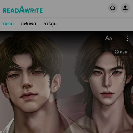
นิยาย
แฟนฟิค
การ์ตูน
29
ตอน