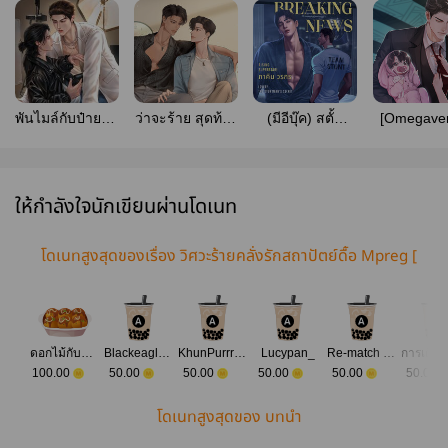
พันไมล์กับป๋ายฟ้า
ว่าจะร้าย สุดท้าย
(มีอีบุ๊ค) สตั้น
[Omegaver
| Omegaverse
ก็รัก #เดือนหลง
แมนลั่น! เคยจับ
หน้าที่พี่เล
เดือน l มี E-
มือสามีแห่งชาติ
BOOK
ก่อนใคร อ่านฟรี
ถึง 23/07/26
ให้กำลังใจนักเขียนผ่านโดเนท
23:59
โดเนทสูงสุดของเรื่อง วิศวะร้ายคลั่งรักสถาปัตย์ดื้อ Mpreg [
มี E-book ] ติดเหรียญ 20/08/69
ดอกไม้กับแจกัน
Blackeagle_writer
KhunPurrrr (คุณเพอร์จ้ะ)
Lucypan_
Re-match I รีแมทช์
100.00
50.00
50.00
50.00
50.00
50.00
โดเนทสูงสุดของ บทนำ