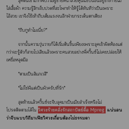
ลุคตื่นเช้ามาก็ว่ามีผู้าหน้าหุ่นแซ่อยู่ข้างาไม่
ใส่เสื้อผ้า ารู้สึกเจ็บที่ะโทำให้รู้ได้ทันทีว่าเป็นเาะ
ไอ้ เาจึงใช้เท้าถีบเต็มแอีกฝ่ายกระเด็นเตียง
“ถีบกูทำไมเนี่ย?”
านั้นาวุ่นวายก็ได้เริ่มต้นขึ้นเพียงเาะลุคเข้าผิดห้องแต่
กว่าะรู้ตัวก็าไเสียแล้วเาะอย่างพี่ควิ้นซ์ไม่เปล่อยให้
เหยื่อหลุดมือ
“าเป็นสัมภเวสี”
“ไม่ใช่ผีแต่เป็นผัวครับที่รัก”
สุดท้ายแล้วควิ้นซ์ะจีบลุาเป็นเมียสำเร็จหรือไม่
โติดาได้ใ
วิศวะร้ายคลั่งรักสถาปัตย์ดื้อ Mpreg
แน่นอน
ว่าจีบแวิถีาเฟียวิะเถื่อนต้องไม่า