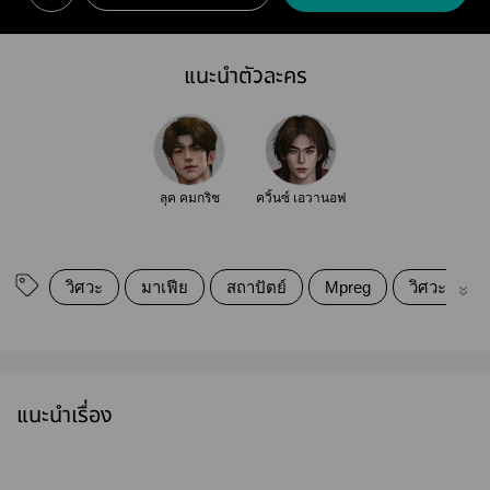
แนะนำตัวละคร
ลุค คมกริช
ควิ้นซ์ เอวานอฟ
วิศวะ
มาเฟีย
สถาปัตย์
Mpreg
วิศวะสถาปั
แนะนำเรื่อง