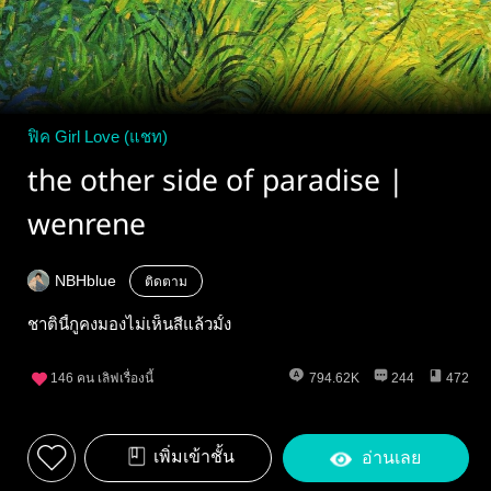
ฟิค Girl Love (แชท)
the other side of paradise |
wenrene
NBHblue
ติดตาม
ชาตินี้กูคงมองไม่เห็นสีแล้วมั้ง
146
คน เลิฟเรื่องนี้
794.62K
244
472
เพิ่มเข้าชั้น
อ่านเลย