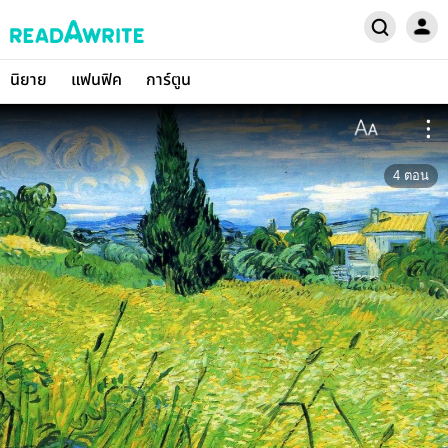
นิยาย
แฟนฟิค
การ์ตูน
4
ตอน