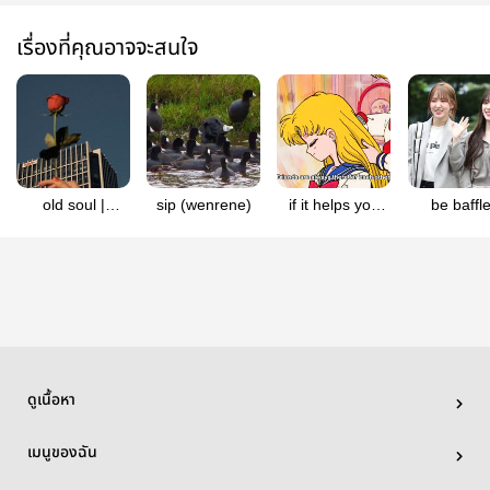
เรื่องที่คุณอาจจะสนใจ
old soul |
sip (wenrene)
if it helps you
be baffl
wenrene
sleep (wenrene)
(wenren
ดูเนื้อหา
เมนูของฉัน