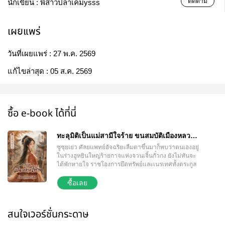
ติดตาม
นักเขียน :
พี่สาวปลาเค็มysss
เผยแพร่
วันที่เผยแพร่ :
27 พ.ค. 2569
แก้ไขล่าสุด :
05 ส.ค. 2569
ซื้อ e-book ได้ที่นี่
ทะลุมิติเป็นแม่สามีใจร้าย ขนสมบัติเมืองหลวง
ก่อนถูกเนรเทศ เล่น 1
ซูซุยเย่ว ศัลยแพทย์อัจฉริยะลืมตาขึ้นมาก็พบว่าตนเองอยู่
ในร่างฮูหยินใหญ่ร้ายกาจแห่งจวนเจิ้นกั๋วกง ยังไม่ทันจะ
ได้พักหายใจ ราชโองการยึดทรัพย์และเนรเทศทั้งตระกูล
ไปสู่หวงโจวดินแดนทุรกันดารก็หล่นทับ
ซื้อเลย
สนใจเวอร์ชั่นกระดาษ