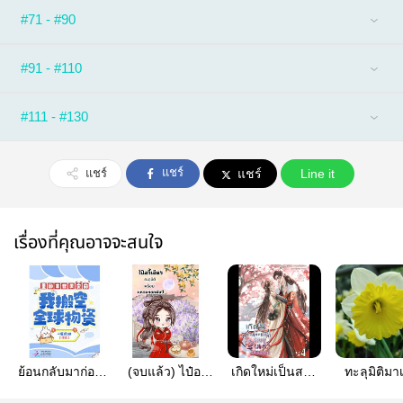
#71 - #90
#91 - #110
#111 - #130
แชร์
แชร์
แชร์
Line it
เรื่องที่คุณอาจจะสนใจ
ย้อนกลับมาก่อน
(จบแล้ว) ไป๋อวี้
เกิดใหม่เป็นสาว
ทะลุมิติมา
วันสิ้นโลก ฉัน
เจียวทะลุมิติ
น้อยชาวนาพร้อม
สาวชนบทใ