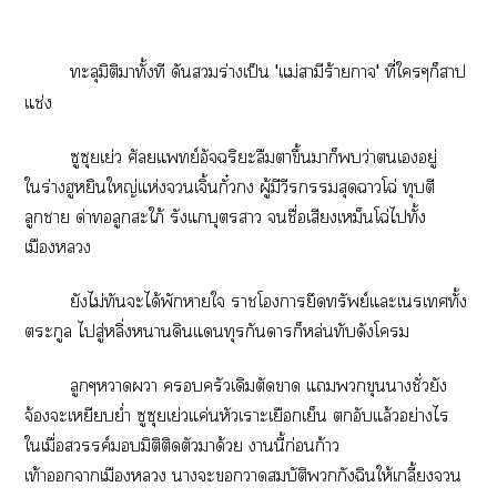
ทะลุมิติมาทั้งที ดันร่างเป็น
'
แม่สามีร้ายกาจ
'
ที่ใๆก็สาป
แช่ง
ซูซุยเย่ว ศัลยแพทย์อัจฉริยะลืมาขึ้นมาก็ว่าเอยู่
ใร่างฮูหยินใหญ่แห่งเจิ้นกั๋ง ผู้มีวีรกรรมสุดฉาวโฉ่ ทุบตี
ลูกา ด่าทอลูกสะใภ้ รังแบุตรา ชื่อเสียงเหม็นโฉ่ไทั้ง
เมือง
ยังไม่ทันะได้พักาใ าโายึดทรัพย์แะเเทั้ง
ตระกูล ไสู่หลิ่งาดินแทุรกันดารก็หล่นทับดังโ
ลูกๆาา ครัวเดิมตัดา แขุนาชั่วยัง
จ้องะเหยียบย่ำ ซูซุยเย่วแค่นหัวเราะเยือกเย็น ตกอับแล้วอย่างไร
ใเมื่อสวรรค์มิติติดตัวมาด้วย านี้ก่อนก้าว
เท้าาเมือง าะาสมบัติกังฉินให้เกลี้ยง