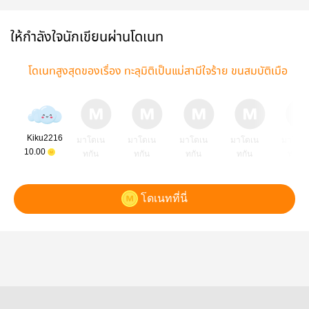
กวาดล้างเสบียง
พร้อมแหวนหยก
ระบบร้านค้า
โบรา
ทั่วโลก
พันปี
อัจฉริยะ
ให้กำลังใจนักเขียนผ่านโดเนท
โดเนทสูงสุดของเรื่อง ทะลุมิติเป็นแม่สามีใจร้าย ขนสมบัติเมือ
งหลวงก่อนถูกเนรเทศ
Kiku2216
มาโดเน
มาโดเน
มาโดเน
มาโดเน
มาโดเ
10.00
ทกัน
ทกัน
ทกัน
ทกัน
ทกัน
โดเนทที่นี่