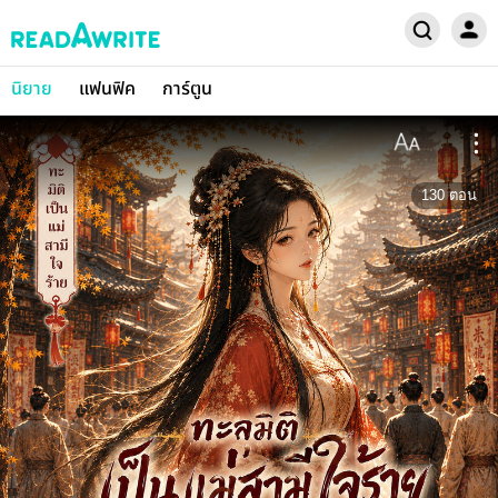
นิยาย
แฟนฟิค
การ์ตูน
130
ตอน