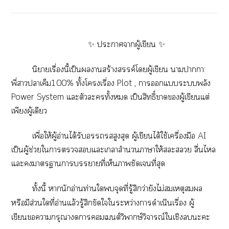
✨ ะาาผู้เขียน ✨
นิยายเรื่องนี้เป็นานสร้างสรรค์โผู้เขียน าาา:
พี่าาเค็ม100% ทั้งโเรื่อง Plot , าแะพลัง
Power System แะตัวะทั้ง เป็นสิทธิ์าผู้เขียนแต่
เพียงผู้เดียว
เพื่อให้ผู้อ่านได้รับสูงสุด ผู้เขียนได้ใช้เครื่องมือ AI
เป็นผู้ช่วยใาแะเาสำนวนาาให้ะ ลื่นไ
แะาาาาที่เห็นาชัดเจนที่สุด
ทั้งนี้
านักอ่านท่านใจุดที่รู้สึกว่ายังไม่สมเหตุสมผล
หรือมีส่วนใที่อ่านแล้วรู้สึกขัดใใระหว่างาดำเนินเรื่อง
ผู้
เขียนากรุณาาเต์วิพากษ์วิจารณ์ใเชิงะะ