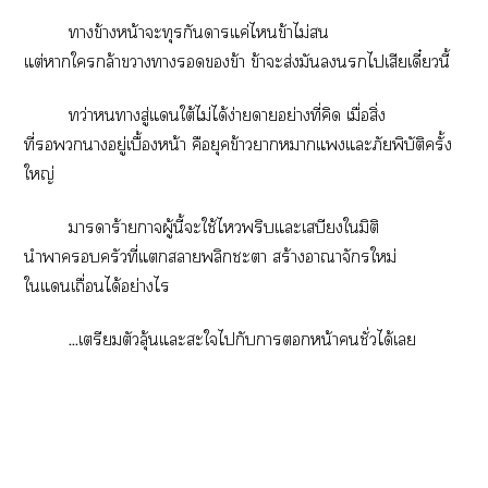
าข้างหน้าะทุรกันดารแค่ไข้าไม่
แต่าใกล้าาาข้า ข้าะส่งมันไเสียเดี๋ยวนี้
ทว่าาสู่แใต้ไม่ได้ง่ายดายอย่างที่คิด เมื่อสิ่ง
ที่าอยู่เบื้องหน้า คือยุคข้าวาาแแะภัยพิบัติครั้ง
ใหญ่
าาร้ายกาจผู้นี้ะใช้ไหวพริบแะเสบียงใมิติ
นำาครัวที่แาพลิกะา สร้างอาณาจักรใหม่
ใแเถื่อนได้อย่างไร
...
เตรียมตัวลุ้นแะะใไกับาหน้าชั่วได้เ