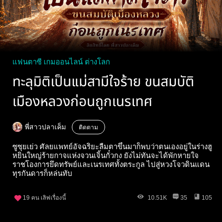
แฟนตาซี เกมออนไลน์ ต่างโลก
ทะลุมิติเป็นแม่สามีใจร้าย ขนสมบัติ
เมืองหลวงก่อนถูกเนรเทศ
พี่สาวปลาเค็ม
ติดตาม
ซูซุยเย่ว ศัลยแพทย์อัจฉริยะลืมตาขึ้นมาก็พบว่าตนเองอยู่ในร่างฮู
หยินใหญ่ร้ายกาจแห่งจวนเจิ้นกั๋วกง ยังไม่ทันจะได้พักหายใจ
ราชโองการยึดทรัพย์และเนรเทศทั้งตระกูล ไปสู่หวงโจวดินแดน
ทุรกันดารก็หล่นทับ
19
คน เลิฟเรื่องนี้
10.51K
35
105