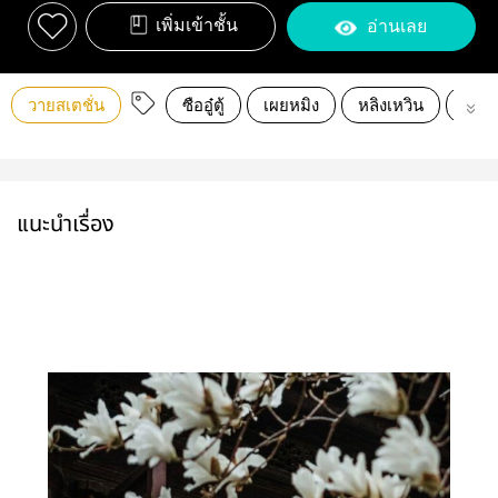
เพิ่มเข้าชั้น
อ่านเลย
วายสเตชั่น
ซืออู๋ตู้
เผยหมิง
หลิงเหวิน
Shi
แนะนำเรื่อง