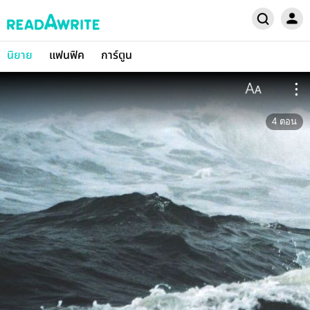
นิยาย
แฟนฟิค
การ์ตูน
4
ตอน