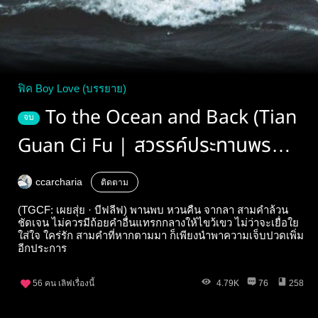
ฟิค Boy Love (บรรยาย)
To the Ocean and Back (Tian
จบ
Guan Ci Fu | สวรรค์ประทานพร
Fanfic: Peishui · Beefleaf)
ccarcharia
ติดตาม
(TGCF: เผยสุ่ย · บีฟลีฟ) พานพบ หวนคืน จากลา สามคำล้วน
ชัดเจน ไม่ควรมีถ้อยคำอื่นแทรกกลางให้ไขว้เขว ไม่ว่าจะเยื่อใย
ใส่ใจ ใคร่รัก สามคำที่หากตามมา ก็เพียงนำพาความเจ็บปวดเพิ่ม
อีกประการ
56
คน เลิฟเรื่องนี้
4.79K
76
258