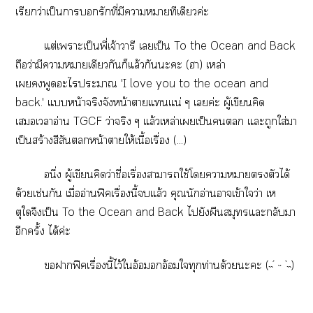
เรียกว่าเป็นารักที่มีาาทีเดียวค่ะ
แต่เาะเป็นพี่เจ้าวารี เเป็น To the Ocean and Back
ถือว่ามีาาเดียวกันก็แล้วกันะะ (า) เหล่า
เพูดะไะา 'I love you to the ocean and
back.' แหน้าจริงจังหน้าาแแน่ ๆ เค่ะ ผู้เขียนคิด
เเาอ่าน TGCF ว่าจริง ๆ แล้วเหล่าเเป็น แะถูกใส่า
เป็นสร้างสีสันหน้าาให้เนื้อเรื่อง (...)
อนึ่ง ผู้เขียนคิดว่าชื่อเรื่องาาใช้โาาตัวได้
ด้วยเช่นกัน เมื่ออ่านฟิคเรื่องนี้แล้ว คุณนักอ่านาเข้าใว่า เห
ตุใจึงเป็น To the Ocean and Back ไยังผืนสมุทรแะกลับา
อีกครั้ง ได้ค่ะ
าฟิคเรื่องนี้ไว้ใอ้อมอกอ้อมใทุกท่านด้วยะะ
(˵´ ᵕ `˵)