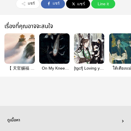
แชร์
แชร์
แชร์
Line it
เรื่องที่คุณอาจจะสนใจ
【 天官赐福 |
On My Knees
[tgcf] Loving you
ใต้เตียงแม
TGCF 】SF/OS
Begging You
is a losing game
[Fengqin
(Tian Guan Ci
Fu | สวรรค์
ประทานพร
Fanfic: Beefleaf
- Shuangxuan)
ดูเนื้อหา