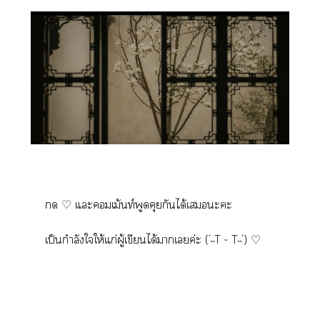
 ♡ แะเม้นท์พูดคุยกันได้เะะ
เป็นกำลังใให้แก่ผู้เขียนได้าเค่ะ (´˵T ᵕ T˵`) ♡