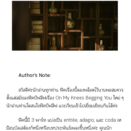
Author's Note:
สวัสดีค่ะนักอ่านทุกท่าน ฟิคเรื่องนี้พล็อตไว้า
ตั้งแต่สมัยฟิคบีฟลีฟเรื่อง
On My Knees Begging You
ใหม่ ๆ
นักอ่านท่านใใฟิคบีฟลีฟ แวะเวียนเข้าไเยี่ยมเยียนกันได้ค่ะ
ฟิคนี้มี 3 าร์ท แบ่งเป็น entrée, adagio, แะ coda เห
มือนบัลเล่ต์องก์หนึ่งหรือประพันธ์เชิ้นหนึ่งค่ะ คุณนัก