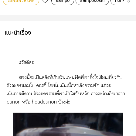
เลิฟลี่ฟรีสไตล์
sampo
sampokoski
honkaistarr
แนะนำเรื่อง
สวัสดีค่ะ
นี้ะเป็นคลังที่เก็บเวิ่นแฟิคที่เาตั้งใเขียนเกี่ยวกับ
ตัวะแโ สกี้ โไม่เน้นเนื้อาเชิงารัก แต่ะ
เน้นาตีาตัวะตามที่เาเข้าใเป็นหลัก าะอ้างอิงาา
canon หรือ headcanon บ้างค่ะ