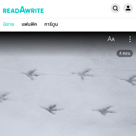
นิยาย
แฟนฟิค
การ์ตูน
4
ตอน