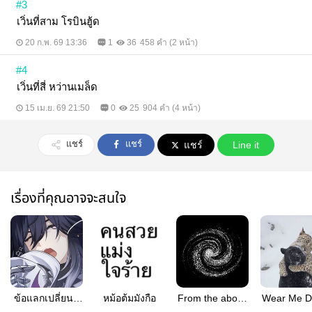
#3
เวิ่นที่สาม โรบินฮู้ด
20 ก.พ. 69 13:36
1
36
458 คำ (2 หน้า)
#4
เวิ่นที่สี่ หว่านเมล็ด
15 เม.ย. 69 21:50
0
25
904 คำ (4 หน้า)
แชร์
แชร์
แชร์
Line it
เรื่องที่คุณอาจจะสนใจ
ข้อแลกเปลี่ยน }
หม้อต้มมังกือ
From the above
Wear Me 
mob x Ashveil
| Ahavili
}Gepo