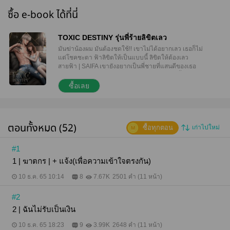
ซื้อ e-book ได้ที่นี่
TOXIC DESTINY รุ่นพี่ร้ายลิขิตเลว
มันฆ่าน้องผม มันต้องชดใช้!! เขาไม่ได้อยากเลว เธอก็ไม่
แต่โชคชะตา ฟ้าลิขิตให้เป็นแบบนี้ ลิขิตให้ต้องเลว
สายฟ้า | SAIFA เขายังอยากเป็นพี่ชายที่แสนดีของเธอ
แล้วก็ยังอยากเป็น... แต่ ทำไม่ได้อีกแล้ว ต่อไปนี้ เขาเป็น
ให้เธอได้แค่ รุ่นพี่(แสน)ร้าย “เธอบอกเองนะ ว่ายอมทุก
ซื้อเลย
อย่าง” เจ้าขา | JAOKHA เธอยังอยากเป็นรุ่นน้องที่น่ารัก
ของเขา แล้วก็อยากเป็นคนที่เขา… แต่ คงไม่มีวันนั้น
และไม่มีทางมีอีกแล้ว ต่อจากนี้ ในสายตาเขา เธอเป็นได้
แค่ฆาตกร “เปลี่ยนเป็นวิธีอื่นได้มั้ย นะพี่สายฟ้า เจ้าขา
ตอนทั้งหมด (52)
ซื้อทุกตอน
เก่าไปใหม่
ขอร้อง” ———————————————————-
“อ้าปากแล้วกินเข้าไป” “…” “บอกให้อ้าปาก!!!” “ฮึก!”
“อึกๆๆ..” … “กลืนให้หมดนะ เพราะถ้าคาย ฉันจะเอาเธอ
#1
อีกรอบ เรียกน้ำออกมาให้เธอกลืนใหม่”
1 | ฆาตกร | + แจ้ง(เพื่อความเข้าใจตรงกัน)
———————————————————- เรื่องนี้มี
ภาพประกอบทั้งภาพปกติและภาพเรท18+นะคะ มีฉาก
10 ธ.ค. 65 10:14
8
7.67K
2501 คำ (11 หน้า)
เลิฟซีนค่อนข้างเยอะ พระเอกโหด หื่น ใจร้าย รุนแรง
แนะนำให้โหลดตัวอย่างก่อนซื้อค่าา^^
#2
2 | ฉันไม่รับเป็นเงิน
10 ธ.ค. 65 18:23
9
3.99K
2648 คำ (11 หน้า)