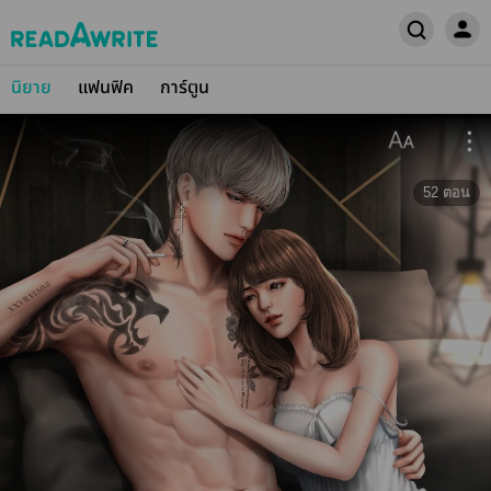
นิยาย
แฟนฟิค
การ์ตูน
52
ตอน