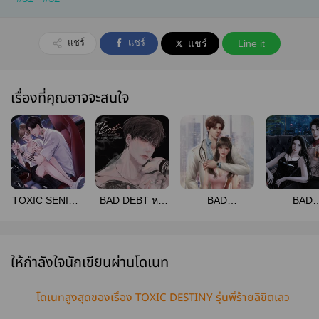
แชร์
แชร์
แชร์
Line it
เรื่องที่คุณอาจจะสนใจ
TOXIC SENIOR
BAD DEBT หนี้
BAD
BAD
ของเล่นรุ่นพี่เลว
ร้ายสัมพันธ์เลว |
FIERCENESS
REBELLI
มีอีบุ๊ค มีภาพ
หมอดุ | มีอีบุ๊ค มี
พยศรัก
ประกอบ
ภาพประกอบ
มาเฟีย(ร้
ให้กำลังใจนักเขียนผ่านโดเนท
โดเนทสูงสุดของเรื่อง TOXIC DESTINY รุ่นพี่ร้ายลิขิตเลว