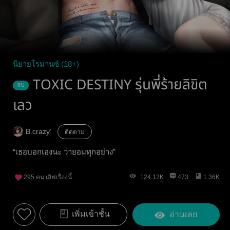
นิยายโรมานซ์ (18+)
TOXIC DESTINY รุ่นพี่ร้ายลิขิต
จบ
เลว
B.crazy’
ติดตาม
“เธอบอกเองนะ ว่ายอมทุกอย่าง”
295
คน เลิฟเรื่องนี้
124.12K
473
1.36K
เพิ่มเข้าชั้น
อ่านเลย