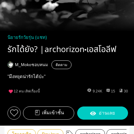
นิยายรักวัยรุ่น (แชท)
รักได้ยัง? |archorizon•เอสโอลีฟ
M_Mokoชอบหนม
ติดตาม
"มึงหยุดน่ารักได้ป่ะ"
12
คน เลิฟเรื่องนี้
9.24K
15
30
เพิ่มเข้าชั้น
อ่านเลย