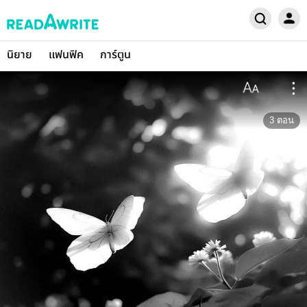
นิยาย
แฟนฟิค
การ์ตูน
3
ตอน