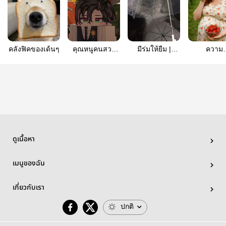
คลังฟิคของเด้นๆ
คุณหนูคนสวย
มีร่มให้ยืม |
ความ
แห่งบ้าน
revampacademy
หวัง//deat
เหลือง[remana]
Autumn × Gin
ดูเนื้อหา
เมนูของฉัน
เกี่ยวกับเรา
ปกติ