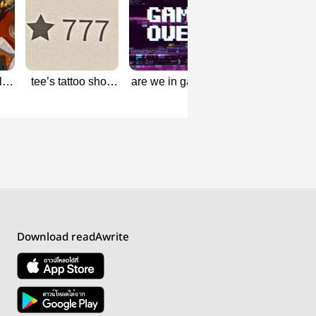
ix
tee’s tattoo shop
are we in game? |
BOXER — hyunl
ัน
— hyunlix
hyunlix
Download readAwrite