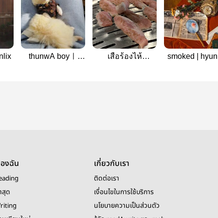
nlix
thunwA boyㅣ
เสือร้องไห้
smoked | hyunl
hyunlix
#hyunlix
#หลังม่านสีคว
ของฉัน
เกี่ยวกับเรา
eading
ติดต่อเรา
าสุด
เงื่อนไขในการใช้บริการ
riting
นโยบายความเป็นส่วนตัว