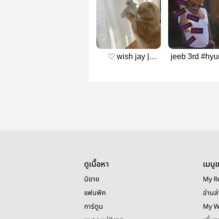
♡ wish jay |
jeeb 3rd #hyu
hyunlix
ดูเนื้อหา
เมนู
นิยาย
My R
แฟนฟิค
อ่านล่
การ์ตูน
My W