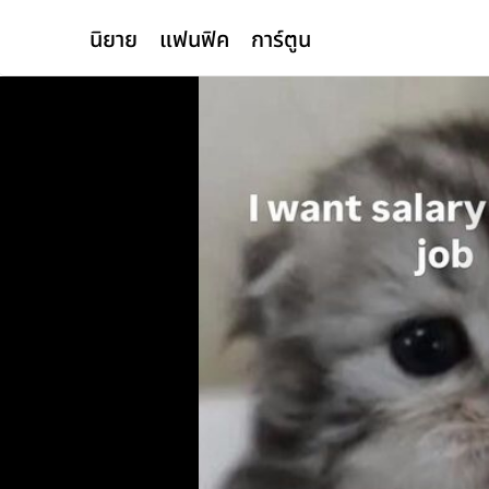
นิยาย
แฟนฟิค
การ์ตูน