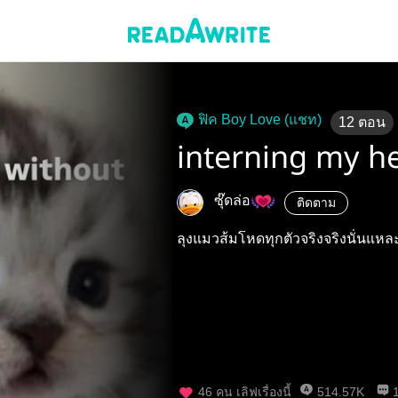
ฟิค Boy Love (แชท)
12
ตอน
interning my he
ซุ๊ดล่อ
ติดตาม
ลุงแมวส้มโหดทุกตัวจริงจริงนั่นแหล
46
คน เลิฟเรื่องนี้
514.57K