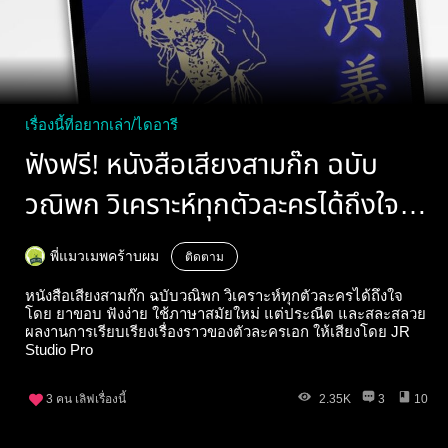
เรื่องนี้ที่อยากเล่า/ไดอารี
ฟังฟรี! หนังสือเสียงสามก๊ก ฉบับ
วณิพก วิเคราะห์ทุกตัวละครได้ถึงใจ
โดย ยาขอบ
พี่แมวเมพคร้าบผม
ติดตาม
หนังสือเสียงสามก๊ก ฉบับวณิพก วิเคราะห์ทุกตัวละครได้ถึงใจ
โดย ยาขอบ ฟังง่าย ใช้ภาษาสมัยใหม่ แต่ประณีต และสละสลวย
ผลงานการเรียบเรียงเรื่องราว​ของตัวละครเอก ให้เสียงโดย JR
Studio Pro
3
คน เลิฟเรื่องนี้
2.35K
3
10