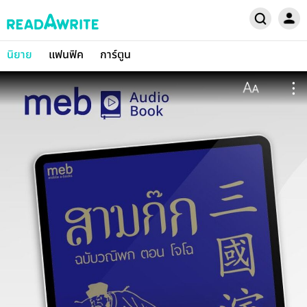
นิยาย
แฟนฟิค
การ์ตูน