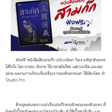
ฟั​ฟ!​​​​ก๊​​​ห์​​​​
ได้​​​​​​ฟั​ง่​ใช้​​​ม่​ต่​​​​
​​​​​​ื่​​​​​​ให้​​​JR​
Studio​Pro
ด้​​ด่​​​ล่​ื่​​ก๊​​​​​​ี่​
​​​ื้​​​​ณ์​​​​​ให้​ื้​​ข้​ข้​​