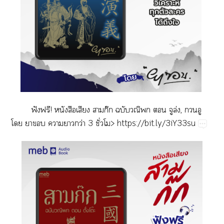
ฟั​ฟ!​​​​ก๊​​​​ล่,​​​
​​​​​ว่​3​ั่>
​https://bit.ly/3iY33su