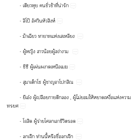
-​​​ั่​ช้​ี่​น่​
-​โป้​​​ห์
-​ม้​​​ห่​​​​
-​ู้​​​น้​ู้​ง่​
-​​​ู้​ผ่​​​
-​​ู้​​​​
-​​อ๋​ู้​ป​​​​,​ู้​ไม่​​ให้​​ื่​ห่​​

-​​ู้​ร่​ี​
-​จ๊​ท่​ี้​​ื่จ๊