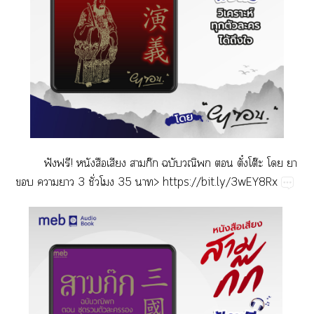
ฟั​ฟ!​​​​ก๊​​​​ั๋โต๊​​​
​​​3​ั่​​35​>
​https://bit.ly/3wEY8Rx