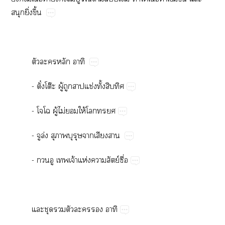
​ิ่​ึ้
​​​
-​ั๋โต๊​ู้​​​ช่​ั้​​
-​​ู้​ไม่​​ให้​​
-​ล่​​​​​
-​​​จ้​ห่​​ย์​ื่
​​​​​​