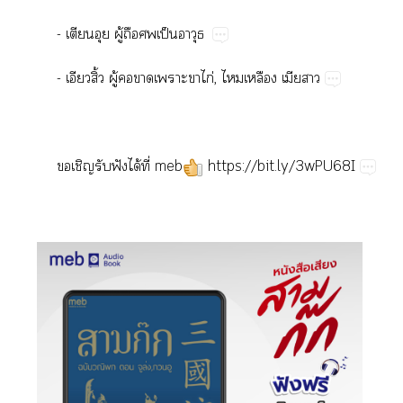
-​​​ู้​​​ป็​
-​ิ้​ู้​​​​​ไก่,​​​​
​​​ฟั​ได้​ี่​meb
https://bit.ly/3wPU68I