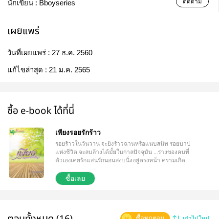
ติดตาม
นักเขียน :
Bboyseries
เผยแพร่
วันที่เผยแพร่ :
27 ธ.ค. 2560
แก้ไขล่าสุด :
21 ม.ค. 2565
ซื้อ e-book ได้ที่นี่
เพียงรอยรักร้าว
รอยร้าวในวันวาน จะยิ่งร้าวฉานหรือแนบสนิท รอยบาป
แห่งชีวิต จะลบล้างได้มั้ยในกาลปัจจุบัน ...ร่างของคนที่
ตัวเองเคยรักแสนรักนอนสงบนิ่งอยู่ตรงหน้า ครามเกิด
สับสนกับความรู้สึกตอนนี้ ใจหนึ่งก็อยากเข้าไปสวมกอด
คนๆ นั้นตามที่จิตใจส่วนลึกยังปรารถนา กลิ่นความหอม
ซื้อเลย
ของผิวแก้ม ผิวกายทุกส่วนของรอยจากวันแรกที่ได้สัมผัส
มันยังติดตรึงอยู่ในใจเขามาจนวันนี้ แม้ว่าอะไรๆ มันจะ
เปลี่ยนไปแล้วก็ตาม แต่อีกใจล่ะ อยากจะเข้าไปขย้ำถา
มร่างๆ นั้นเหลือเกินว่ากลับมาหาเขาทำไมตอนนี้ ตอนที่
ตอนทั้งหมด (16)
ซื้อทุกตอน
เก่าไปใหม่
เขาเริ่มจะทำใจได้จากรอยแผลที่โดนกรีดไว้อย่าง