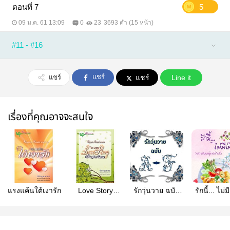
ตอนที่ 7
5
09 ม.ค. 61 13:09
0
23
3693 คำ (15 หน้า)
#11 - #16
แชร์
แชร์
แชร์
Line it
เรื่องที่คุณอาจจะสนใจ
แรงแค้นใต้เงารัก
Love Story
รักวุ่นวาย ฉบับ
รักนี้... ไม่ม
Ten&Champ...รัก
A-F (เรื่องสั้น)
ในสองนิยาม