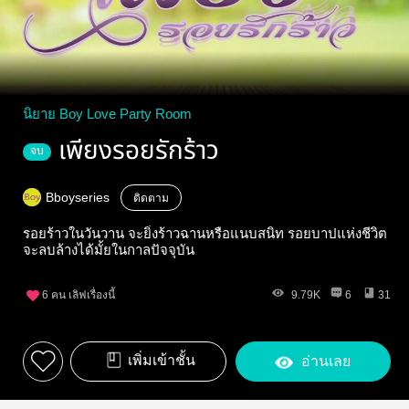
นิยาย Boy Love Party Room
เพียงรอยรักร้าว
จบ
Bboyseries
ติดตาม
รอยร้าวในวันวาน จะยิ่งร้าวฉานหรือแนบสนิท รอยบาปแห่งชีวิต
จะลบล้างได้มั้ยในกาลปัจจุบัน
6
คน เลิฟเรื่องนี้
9.79K
6
31
เพิ่มเข้าชั้น
อ่านเลย