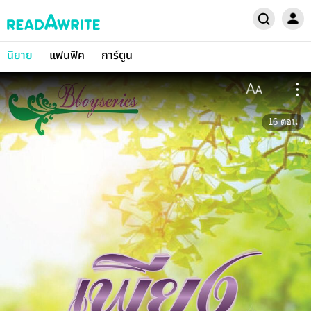
นิยาย
แฟนฟิค
การ์ตูน
16
ตอน