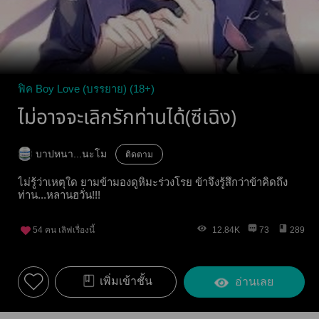
ฟิค Boy Love (บรรยาย) (18+)
ไม่อาจจะเลิกรักท่านได้(ซีเฉิง)
บาปหนา...นะโม
ติดตาม
ไม่รู้ว่าเหตุใด ยามข้ามองดูหิมะร่วงโรย ข้าจึงรู้สึกว่าข้าคิดถึง
ท่าน...หลานฮวั่น!!!
54
คน เลิฟเรื่องนี้
12.84K
73
289
เพิ่มเข้าชั้น
อ่านเลย