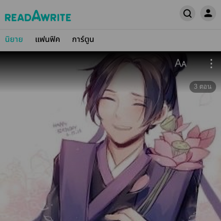
นิยาย
แฟนฟิค
การ์ตูน
3
ตอน