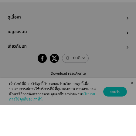
ดูเนื้อหา
เมนูของฉัน
เกี่ยวกับเรา
ปกติ
Download readAwrite
×
เว็บไซต์นี้มีการใช้คุกกี้ โปรดยอมรับนโยบายคุกกี้เพื่อ
ประสบการณ์การใช้บริการที่ดีที่สุดของท่าน ท่านสามารถ
ยอมรับ
ศึกษาวิธีการตั้งค่าการควบคุมคุกกี้ของท่านผ่าน
นโยบาย
© 2026 readAwrite.com by MEB Corporation Public Company Limited
การใช้คุกกี้ของเราที่นี่
This site is protected by reCAPTCHA and the Google
Privacy Policy
and
Terms of Service
apply.