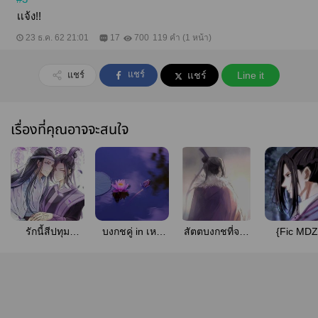
เเจ้ง!!
23 ธ.ค. 62 21:01
17
700
119 คำ (1 หน้า)
แชร์
แชร์
แชร์
Line it
เรื่องที่คุณอาจจะสนใจ
รักนี้สีปทุม
บงกชคู่ in เหลี
สัตตบงกชที่จาง
{Fic MDZ
#ปรมาจารย์ลัทธิ
ยนฮวาอู้ #ซีเฉิง
หายแลแปร
เมฆาเคลื
มาร #ซีเฉิง
#ควานเฉิง
เปลี่ยน #ซีเฉิง
คล้อย บงกช
บาน