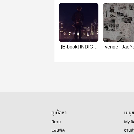
[E-book] INDIGO
venge | JaeY
PART I : Bingle
[จักรวาลเน
#NCT
ภาค3]
ดูเนื้อหา
เมนู
นิยาย
My R
แฟนฟิค
อ่านล่