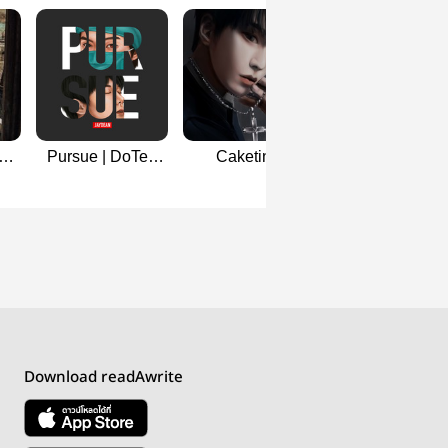
n
Pursue | DoTen
Caketini |
ลูกสาวอีแตน
อ
[จักรวาลเนโอ
cakeverse
ภาค1]
Download readAwrite