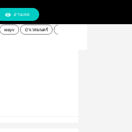
อ่านเลย
wayv
ป่าเวทมนตร์
Fanfictionแฟนฟิคชั่น
โลกเวทมนตร