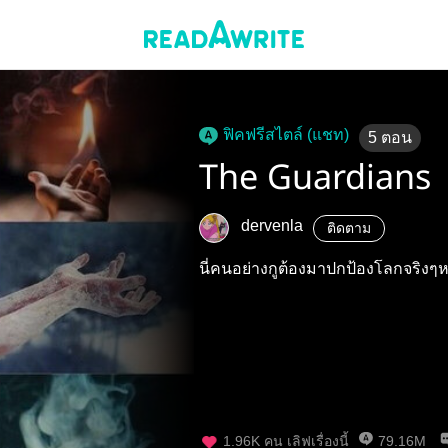
ฟิคฟรีสไตล์ (แชท)
5
ตอน
The Guardians 
dervenla
ติดตาม
นี่คนอย่างกูต้องมาปกป้องโลกจริงๆห
1.96K
คน เลิฟเรื่องนี้
79.16M