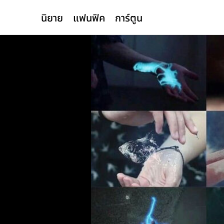
นิยาย
แฟนฟิค
การ์ตูน