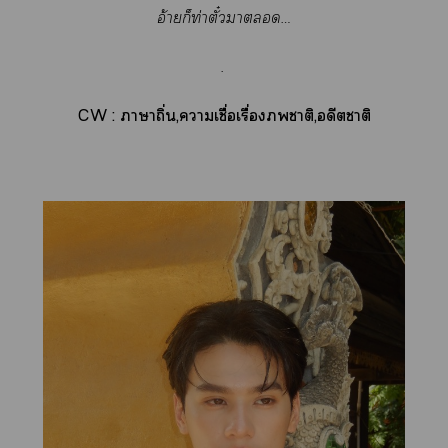
อ้ายก็ท่าตั๋วา…
.
CW : าาถิ่น,าเชื่อเรื่องาติ,อดีตาติ