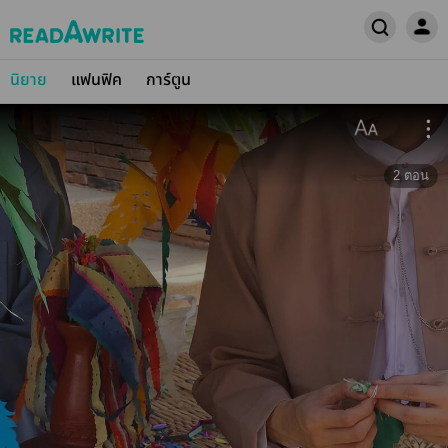
นิยาย
แฟนฟิค
การ์ตูน
2
ตอน