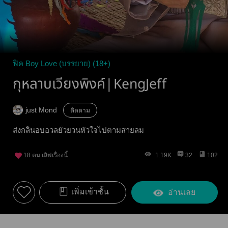
ฟิค Boy Love (บรรยาย) (18+)
กุหลาบเวียงพิงค์|KengJeff
just Mond
ติดตาม
ส่งกลิ่นอบอวลยั่วยวนหัวใจไปตามสายลม
18
คน เลิฟเรื่องนี้
1.19K
32
102
เพิ่มเข้าชั้น
อ่านเลย