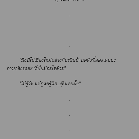
.
.
.
“มึงนี่ไเชียงใหม่อย่างกับเป็นบ้านหลังที่เะ
าจริงเะ ที่นั่นมีะไดีะ”
“ไม่รู้ว่ะ แต่กูแค่รู้สึก…คุ้นเมั้ง”
.
.
.