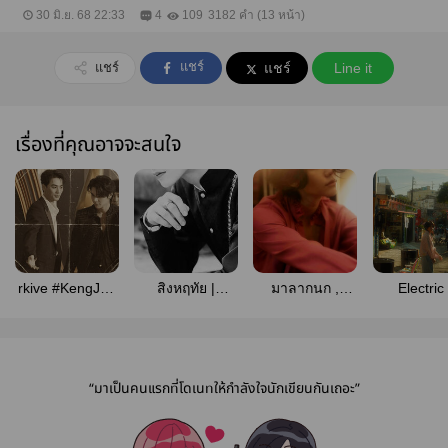
30 มิ.ย. 68 22:33
4
109
3182 คำ (13 หน้า)
แชร์
แชร์
แชร์
Line it
เรื่องที่คุณอาจจะสนใจ
rkive #KengJeff
สิงหฤทัย |
มาลากนก ,
Electric 
[SF/OS]
kengjeff
kengjeff
kengjef
“มาเป็นคนแรกที่โดเนทให้กำลังใจนักเขียนกันเถอะ”