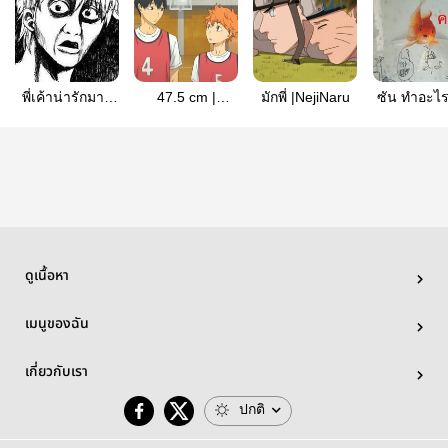
พี่เค้าน่ารักมาก
47.5 cm |
มักพี่ |NejiNaru
ซัน ทำอะไร
มึง|sasunaru|
KageHina
สะใภ้ | sas
ดูเนื้อหา
เมนูของฉัน
เกี่ยวกับเรา
ปกติ