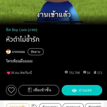
ฟิค Boy Love (แชท)
หัวดำไม่ช้ำรัก
cronowa
ติดตาม
ใครเพื่อนมึ๊งงงงงง
36
คน เลิฟเรื่องนี้
751.76K
54
171
เพิ่มเข้าชั้น
อ่านเลย