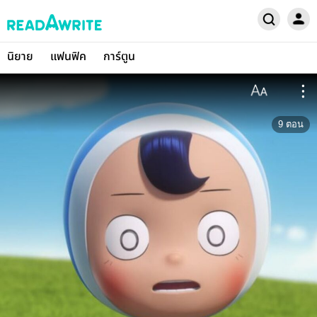
นิยาย
แฟนฟิค
การ์ตูน
9
ตอน