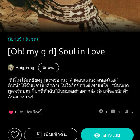
นิยายรัก (แชท)
[Oh! my girl] Soul in Love
Apigpang
ติดตาม
"ที่นี่ไม่ได้เหยียดฐานะหรอกนะ"คำตอบแสนง่วงของ'แอส
ตัน'ทำให้ฉันแอบตั้งคำถามในใจอีกข้อ"แต่เขาสนใจ..."มันหยุด
พูดพร้อมกับชี้มาที่หัวฉัน"มันสมองต่างหากล่ะ"ก่อนที่จะผลักหัว
ฉันอย่างแรง!!
13
คน เลิฟเรื่องนี้
0
13
57
เพิ่มเข้าชั้น
อ่านเลย