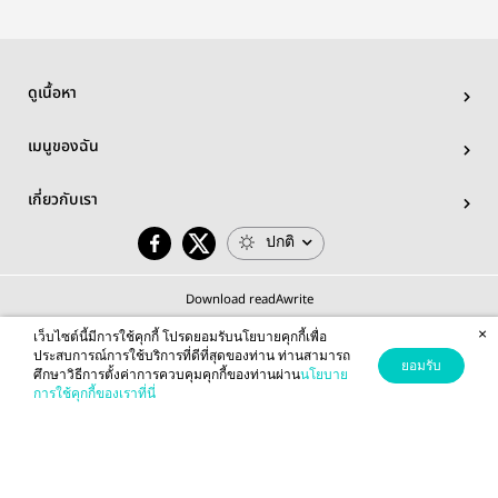
ดูเนื้อหา
เมนูของฉัน
เกี่ยวกับเรา
ปกติ
Download readAwrite
×
เว็บไซต์นี้มีการใช้คุกกี้ โปรดยอมรับนโยบายคุกกี้เพื่อ
ประสบการณ์การใช้บริการที่ดีที่สุดของท่าน ท่านสามารถ
ยอมรับ
ศึกษาวิธีการตั้งค่าการควบคุมคุกกี้ของท่านผ่าน
นโยบาย
© 2026 readAwrite.com by MEB Corporation Public Company Limited
การใช้คุกกี้ของเราที่นี่
This site is protected by reCAPTCHA and the Google
Privacy Policy
and
Terms of Service
apply.