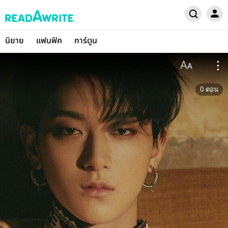
นิยาย
แฟนฟิค
การ์ตูน
0
ตอน