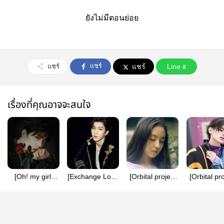
ยังไม่มีตอนย่อย
แชร์
แชร์
แชร์
Line it
เรื่องที่คุณอาจจะสนใจ
[Oh! my girl]
[Exchange Love
[Orbital project
[Orbital pr
Quietness in
4] Hey! lazy girl
1] The council
2] Chaotic 
Love
teaches love
youngster 