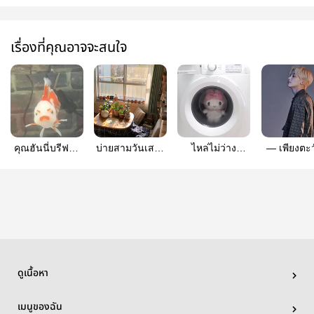
เรื่องที่คุณอาจจะสนใจ
คุณฮันนี่บรีฟดีๆ
บ่ายสามวันเสาร์
ไหล่ไม่ว่าง
— เพียงตะวั
ได้มั้ยครับ
(Scoups x
บัดซบอยู่
Coupsh
(coupshan)
Jeonghan)
(Coupshan)
ดูเนื้อหา
เมนูของฉัน