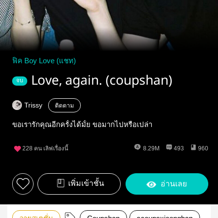
ฟิค Boy Love (แชท)
Love, again. (coupshan)
จบ
Trissy
ติดตาม
ขอเรารักคุณอีกครั้งได้มั้ย ขอมากไปหรือเปล่า
228
คน เลิฟเรื่องนี้
8.29M
493
960
เพิ่มเข้าชั้น
อ่านเลย