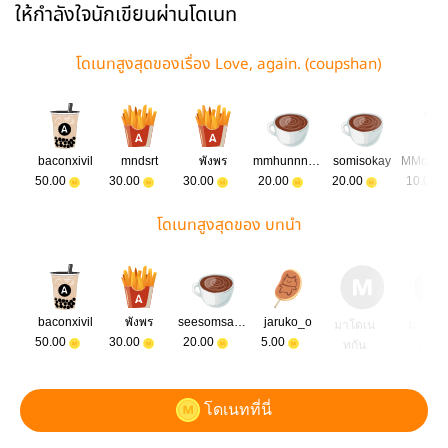
ให้กำลังใจนักเขียนผ่านโดเนท
โดเนทสูงสุดของเรื่อง Love, again. (coupshan)
baconxivil
mndsrt
พังพร
mmhunnnnieeee:3
somisokay
50.00
30.00
30.00
20.00
20.00
10.00
โดเนทสูงสุดของ บทนำ
baconxivil
พังพร
seesomsandrak
jaruko_o
มาโดเน
มาโดเ
50.00
30.00
20.00
5.00
ทกัน
ทกัน
โดเนทที่นี่