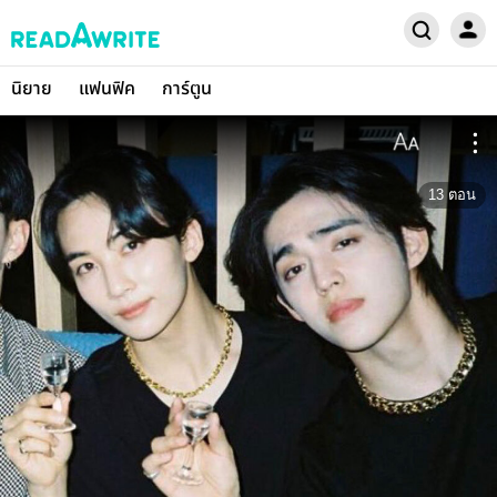
นิยาย
แฟนฟิค
การ์ตูน
13
ตอน