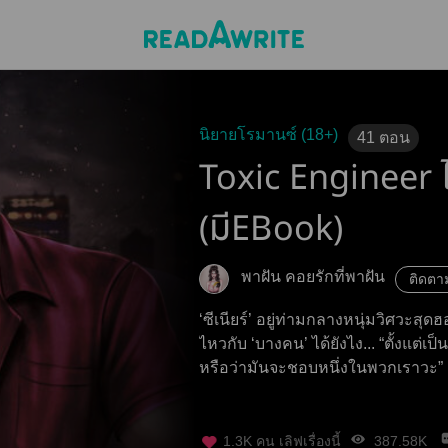
นิยายโรมานซ์ (18+)
41
ตอน
Toxic Engineer ไซ
(มีEBook)
พาฝัน คอยรักที่พาฝัน
ติดตา
‘ซีเนียร์’ อยู่ท่ามกลางหนุ่มวิศวะสุด
ไหวกับ ‘บางคน’ ได้ยังไง... “ตั้งแต่เป
หรือว่ามันจะชอบหนึ่งในพวกเราวะ”
1.3K
คน เลิฟเรื่องนี้
387.58K