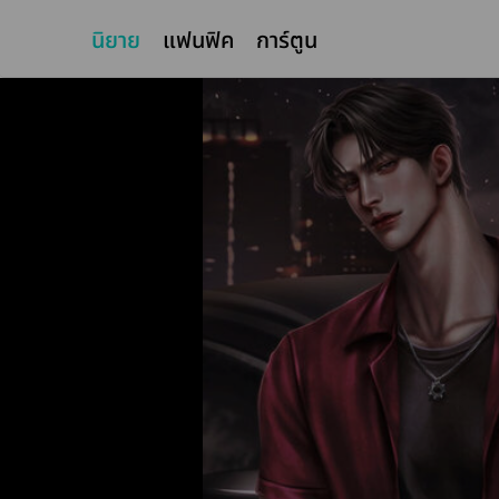
นิยาย
แฟนฟิค
การ์ตูน