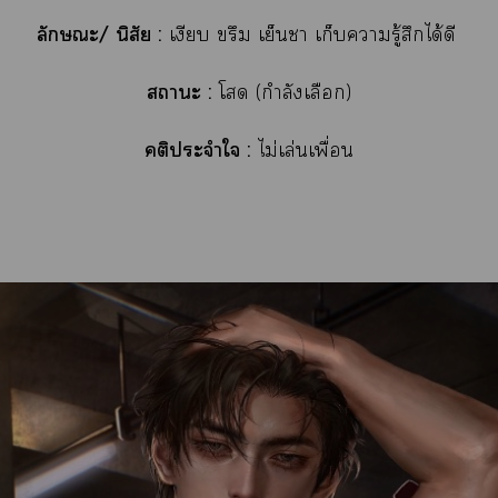
ลักษณะ/ นิสัย :
เงียบ ขรึม เย็นา เก็บารู้สึกได้ดี
าะ :
โ (กำลังเลือก)
คติประจำใ :
ไม่เล่นเพื่อน