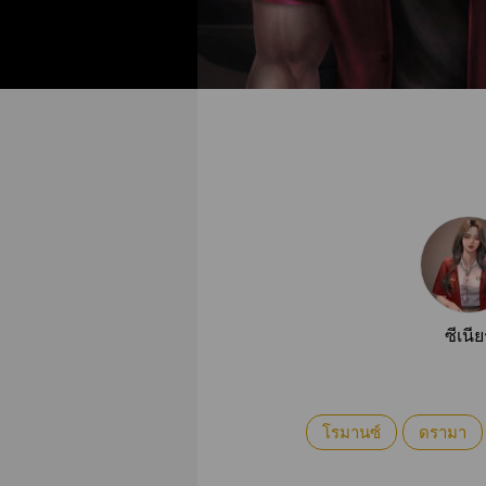
ซีเนีย
โรมานซ์
ดรามา