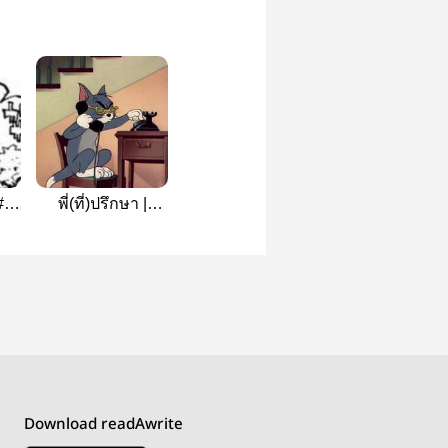
 #ふ
พี่(ที่)ปรึกษา |
semishira
Download readAwrite