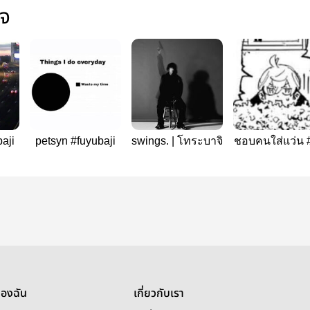
ใจ
aji
petsyn #fuyubaji
swings. | โทระบาจิ
ชอบคนใส่แว่น
ゆばじ
ของฉัน
เกี่ยวกับเรา