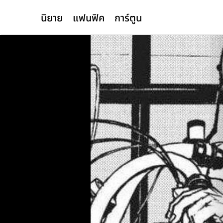
นิยาย
แฟนฟิค
การ์ตูน