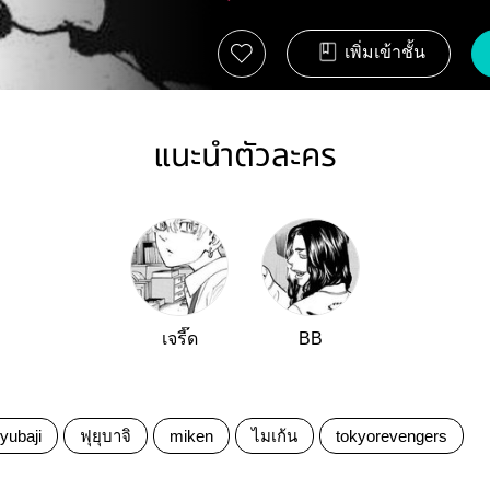
เพิ่มเข้าชั้น
แนะนำตัวละคร
เจรี๊ด
BB
uyubaji
ฟุยุบาจิ
miken
ไมเก้น
tokyo​revengers