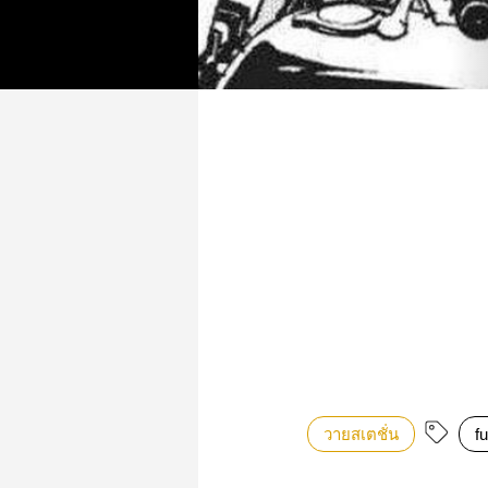
วายสเตชั่น
f