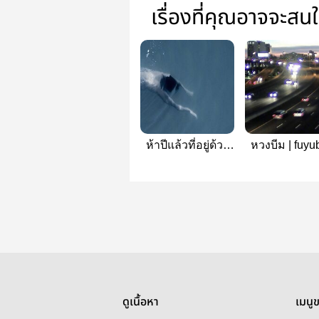
เรื่องที่คุณอาจจะสน
ห้าปีแล้วที่อยู่ด้วย
หวงบีม | fuyub
กัน miken
ดูเนื้อหา
เมนู