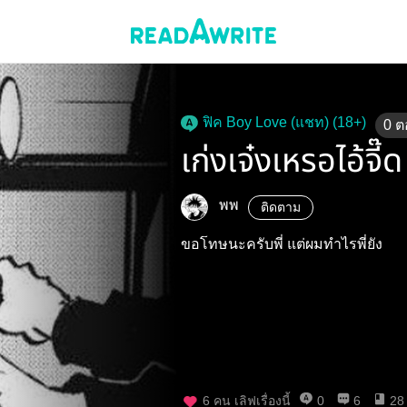
ฟิค Boy Love (แชท) (18+)
0
ต
เก่งเจ๋งเหรอไอ้จี๊
พพ
ติดตาม
ขอโทษนะครับพี่ แต่ผมทำไรพี่ยัง
6
คน เลิฟเรื่องนี้
0
6
28