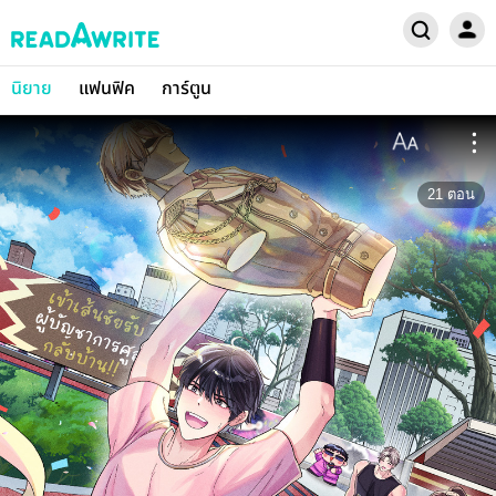
นิยาย
แฟนฟิค
การ์ตูน
21
ตอน