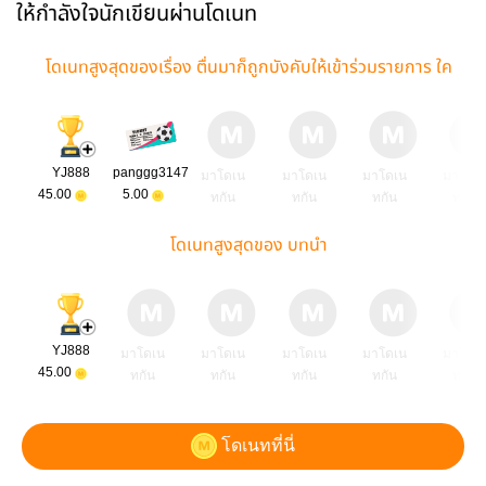
ให้กำลังใจนักเขียนผ่านโดเนท
โดเนทสูงสุดของเรื่อง ตื่นมาก็ถูกบังคับให้เข้าร่วมรายการ ใค
รจะได้เป็นแฟนคุณศูล
YJ888
panggg3147
มาโดเน
มาโดเน
มาโดเน
มาโดเ
45.00
5.00
ทกัน
ทกัน
ทกัน
ทกัน
โดเนทสูงสุดของ บทนำ
YJ888
มาโดเน
มาโดเน
มาโดเน
มาโดเน
มาโดเ
45.00
ทกัน
ทกัน
ทกัน
ทกัน
ทกัน
โดเนทที่นี่