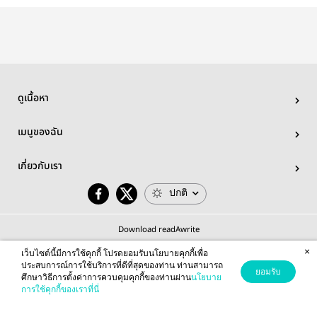
ดูเนื้อหา
เมนูของฉัน
เกี่ยวกับเรา
ปกติ
Download readAwrite
×
เว็บไซต์นี้มีการใช้คุกกี้ โปรดยอมรับนโยบายคุกกี้เพื่อ
ประสบการณ์การใช้บริการที่ดีที่สุดของท่าน ท่านสามารถ
ยอมรับ
ศึกษาวิธีการตั้งค่าการควบคุมคุกกี้ของท่านผ่าน
นโยบาย
© 2026 readAwrite.com by MEB Corporation Public Company Limited
การใช้คุกกี้ของเราที่นี่
This site is protected by reCAPTCHA and the Google
Privacy Policy
and
Terms of Service
apply.