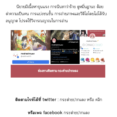
นิยายมีเนื้อหารุนแ านินทาว่าร้าย ดูหมิ่นาะ ด้อย
ด่าาเป็น าแบ่งชั้น าถ่ายาแะวีดิโโไม่ได้รับ
อนุญาต โใช้วิจารณญาณใาอ่าน
ติดาไท์ได้ที่ twitter :
กระต่ายาเเง หรือ
คลิก
หรือเจ facebook
กระต่ายาเเง