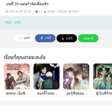
บทที่ 10 แผนกำจัดเพื่อนรัก
20 ก.ค. 69 19:32
12
3.61K
1763 คำ (8 หน้า)
#11 - #21
แชร์
แชร์
แชร์
Line it
เรื่องที่คุณอาจจะสนใจ
ทุกคน! เอ็นพีซี
ช่องนี้ไม่สตรี
ผมรู้ชื่อซอมบี้
ผู้เป็นที่รั
คนนั้นสตรีมอีก
มด้านความงาม
หมดทุกตัวเลย
เหล่าผีใน
แล้ว!! [END]
แล้วครับ
ครับ! [END]
สยองขวัญ [