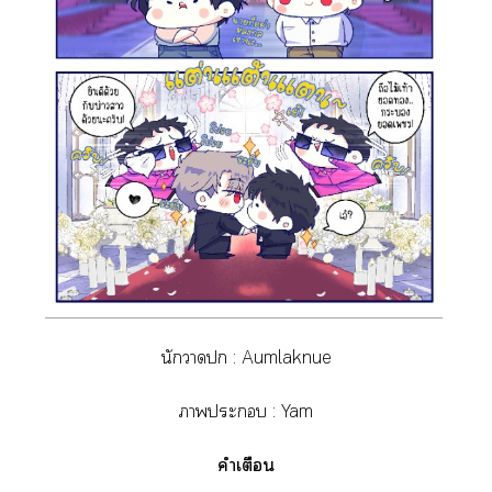
นักา :
Aumlaknue
าะ :
Yam
คำเตือน