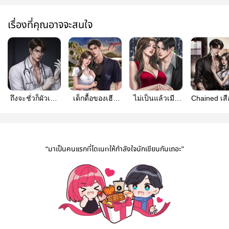
เรื่องที่คุณอาจจะสนใจ
ถึงจะชั่วก็ผัวเธอ
เด็กดื้อของเฮีย
ไม่เป็นแล้วเมีย
Chained เส
[E-BOOK มา
คลื่นวิศวะตัวท็อป
เฮียเพลิง - มีE-
ก้าง [มีอีบุ
แล้วค่ะ] |
#เฮียอย่าดุ | E-
book
พระเอกเป็นหมอ
BOOK
ธงดำที่สุดท้ายก็
“มาเป็นคนแรกที่โดเนทให้กำลังใจนักเขียนกันเถอะ”
กลายเป็นโบ้