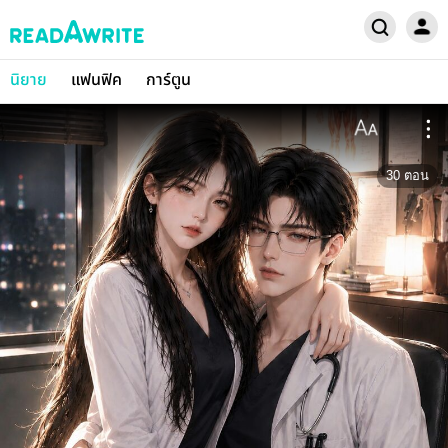
นิยาย
แฟนฟิค
การ์ตูน
30
ตอน