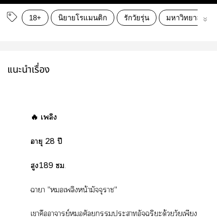
18+
นิยายโรแมนติก
รักวัยรุ่น
มหาวิทยาลัย
แนะนำเรื่อง
🔥 เพลิง
‎อายุ 28 ปี
สูง189 
.
‎าา "เพลิงหน้ามัจจุราช"
‎เาคืออาจารย์ศัลยกรรมะาอัจฉริยะด้วยวัยเพียง