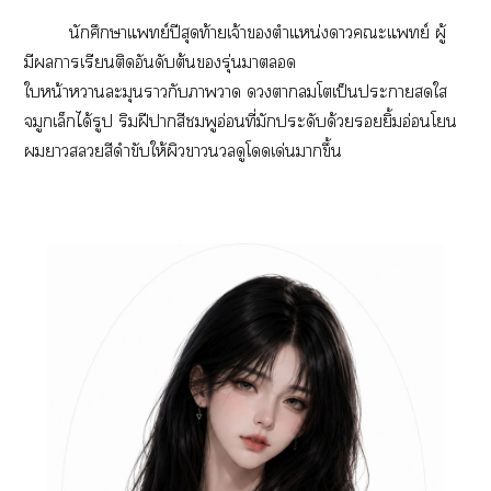
‎นักศึกษาแพทย์ปีสุดท้ายเจ้าตำแหน่งาะแพทย์ ผู้
มีารเรียนติดอันดับต้นรุ่นา
ใหน้าาละมุนากับาา าโเป็นะาใ
จมูกเล็กได้รูป ริมฝีาสีชมพูอ่อนที่มักประดับด้วยยิ้มอ่อนโ
าสีดำขับให้ผิวาดูโเด่นาขึ้น