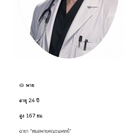
🥧‎
า
อายุ 24 ปี
สูง 167 .
‎าา "าะแพทย์"