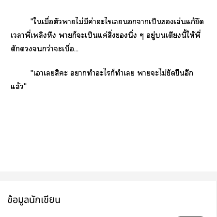
‎"ใเมื่อตัวาไม่มีค่าะไเาเป็นเล่นแก้ขัด
เาพี่เพลิงหึง าก็ะเป็นแค่สิ่งของนิ่ง ๆ อยู่เตียงนี้ให้พี่
ตักกว่าะเบื่อ...
‎"เาเสิะ าทำะไก็ทำเลย าะไม่ขัดขืนอีก
แล้ว"
ข้อมูลนักเขียน