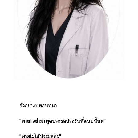
ตัวอย่างา
‎‎"า! อย่าาพูดะประชันพี่แนี้ะ!"
‎"าไม่ได้ะค่ะ"