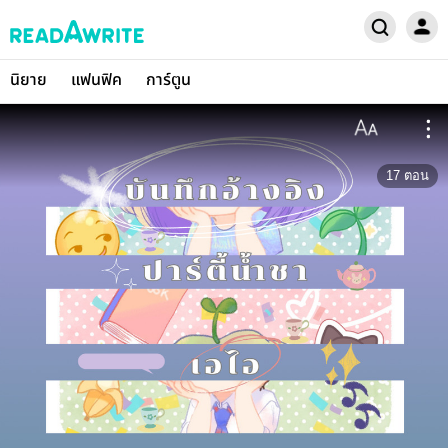
นิยาย
แฟนฟิค
การ์ตูน
17
ตอน