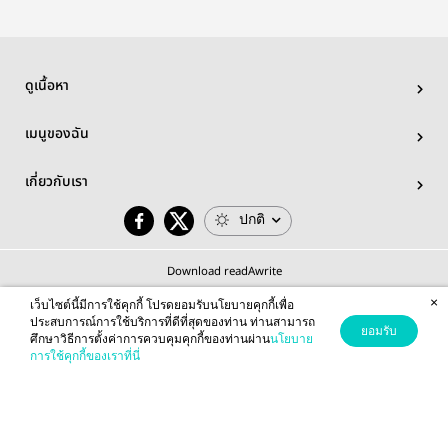
ดูเนื้อหา
เมนูของฉัน
เกี่ยวกับเรา
ปกติ
Download readAwrite
×
เว็บไซต์นี้มีการใช้คุกกี้ โปรดยอมรับนโยบายคุกกี้เพื่อ
ประสบการณ์การใช้บริการที่ดีที่สุดของท่าน ท่านสามารถ
ยอมรับ
ศึกษาวิธีการตั้งค่าการควบคุมคุกกี้ของท่านผ่าน
นโยบาย
© 2026 readAwrite.com by MEB Corporation Public Company Limited
การใช้คุกกี้ของเราที่นี่
This site is protected by reCAPTCHA and the Google
Privacy Policy
and
Terms of Service
apply.