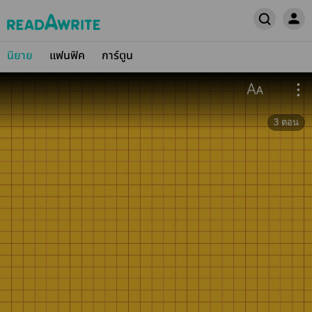
นิยาย
แฟนฟิค
การ์ตูน
3
ตอน