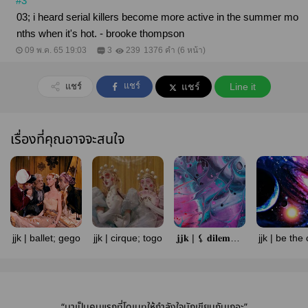
#3
03; i heard serial killers become more active in the summer mo
nths when it's hot. - brooke thompson
09 พ.ค. 65 19:03
3
239
1376 คำ (6 หน้า)
แชร์
แชร์
แชร์
Line it
เรื่องที่คุณอาจจะสนใจ
jjk | ballet; gego
jjk | cirque; togo
𝐣𝐣𝐤 | ⚸ 𝐝𝐢𝐥𝐞𝐦𝐦𝐚
jjk | be the 
•
pyjamas; 
“มาเป็นคนแรกที่โดเนทให้กำลังใจนักเขียนกันเถอะ”