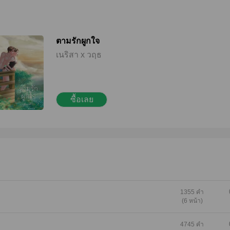
ตามรักผูกใจ
เนริสา x วฤธ
ซื้อเลย
1355 คำ
(6 หน้า)
4745 คำ