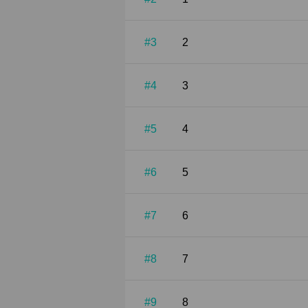
#3
2
#4
3
#5
4
#6
5
#7
6
#8
7
#9
8