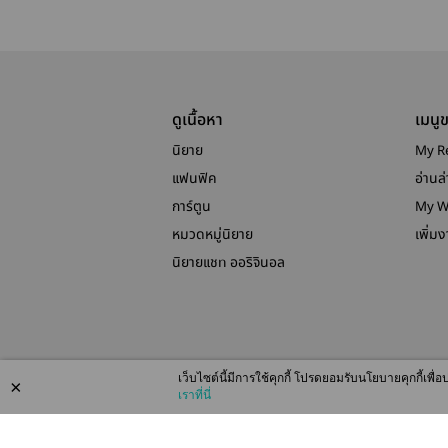
ดูเนื้อหา
เมนู
นิยาย
My R
แฟนฟิค
อ่านล่
การ์ตูน
My W
หมวดหมู่นิยาย
เพิ่ม
นิยายแชท ออริจินอล
เว็บไซต์นี้มีการใช้คุกกี้ โปรดยอมรับนโยบายคุกกี้เพ
×
เราที่นี่