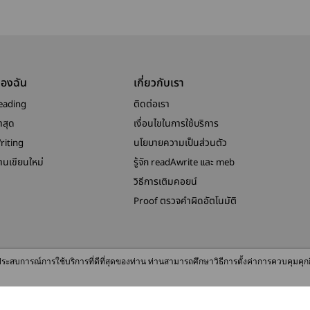
ของฉัน
เกี่ยวกับเรา
eading
ติดต่อเรา
าสุด
เงื่อนไขในการใช้บริการ
riting
นโยบายความเป็นส่วนตัว
งานเขียนใหม่
รู้จัก readAwrite และ meb
วิธีการเติมคอยน์
Proof ตรวจคำผิดอัตโนมัติ
© 2026 readAwrite.com by MEB Corporation Public Company Limited
ื่อประสบการณ์การใช้บริการที่ดีที่สุดของท่าน ท่านสามารถศึกษาวิธีการตั้งค่าการควบคุมคุก
This site is protected by reCAPTCHA and the Google
Privacy Policy
and
Terms of Service
apply.