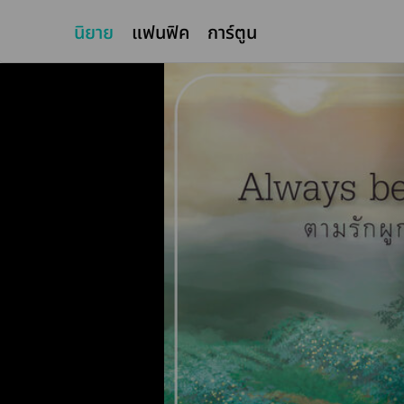
นิยาย
แฟนฟิค
การ์ตูน