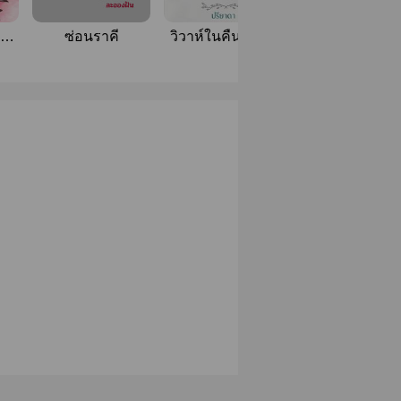
ุด
ซ่อนราคี
วิวาห์ในคืนหวาม
แค้นรอยรัก