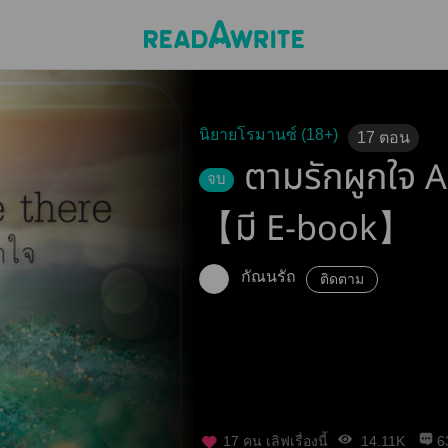
นิยายโรมานซ์ (18+)
17
ตอน
ตามรักผูกใจ 
จบ
【มี E-book】
กัณนรัถ
ติดตาม
17
คน เลิฟเรื่องนี้
14.11K
6