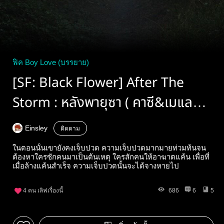
ฟิค Boy Love (บรรยาย)
[SF: Black Flower] After The
Storm : หลังพายุซา ( คาซี&เมแลนท์
)
Einsley
ติดตาม
ในตอนนั้นเขายังคงเจ็บปวด ความเจ็บปวดมากมายท่วมท้นจน
ต้องหาใครซักคนมาเป็นต้นเหตุ ใครสักคนให้อาฆาตแค้น เพื่อที่
เมื่อล้างแค้นสำเร็จ ความเจ็บปวดนั้นจะได้จางหายไป
4
คน เลิฟเรื่องนี้
686
6
5