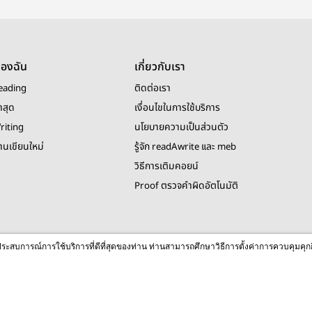
ของฉัน
เกี่ยวกับเรา
eading
ติดต่อเรา
าสุด
เงื่อนไขในการใช้บริการ
riting
นโยบายความเป็นส่วนตัว
งานเขียนใหม่
รู้จัก readAwrite และ meb
วิธีการเติมคอยน์
Proof ตรวจคำผิดอัตโนมัติ
© 2026 readAwrite.com by MEB Corporation Public Company Limited
ื่อประสบการณ์การใช้บริการที่ดีที่สุดของท่าน ท่านสามารถศึกษาวิธีการตั้งค่าการควบคุมคุก
This site is protected by reCAPTCHA and the Google
Privacy Policy
and
Terms of Service
apply.