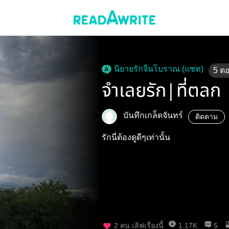
นิยายรักจีนโบราณ (แชท)
5
ต
จำเลยรัก|ที่ตลก
บันทึกเกล็ดจันทร์
ติดตาม
รักนี่ต้องดูดีๆเท่านั้น
2
คน เลิฟเรื่องนี้
1.17K
5