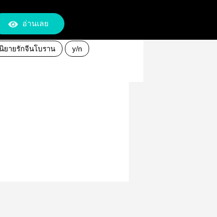
อ่านเลย
นิยายรักจีนโบราน
y/n