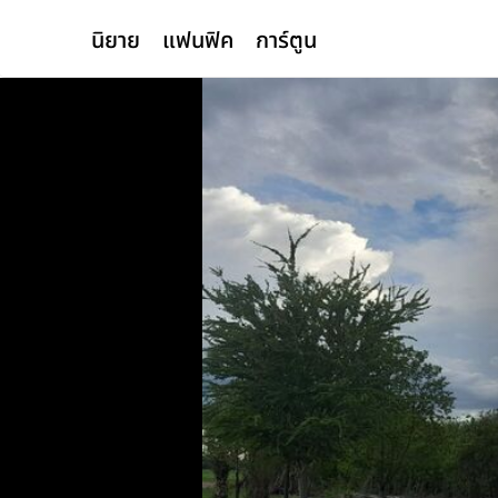
นิยาย
แฟนฟิค
การ์ตูน