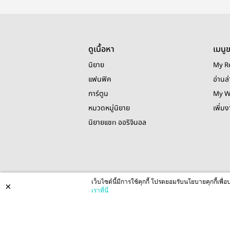
ดูเนื้อหา
เมนู
นิยาย
My R
แฟนฟิค
อ่านล่
การ์ตูน
My W
หมวดหมู่นิยาย
เพิ่ม
นิยายแชท ออริจินอล
เว็บไซต์นี้มีการใช้คุกกี้ โปรดยอมรับนโยบายคุกกี้เพ
×
เราที่นี่