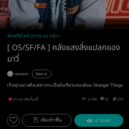
ฟิคฟรีสไตล์ (บรรยาย) (18+)
[ OS/SF/FA ] คลังแสงสิ่งแปลกของ
มาวี่
renrexn
ติดตาม
เก็บทุกอย่างตั้งแต่สากกะเบือยันเรือรบของด้อม Stranger Things
25
คน เลิฟเรื่องนี้
6.79K
81
109
เพิ่มเข้าชั้น
อ่านเลย