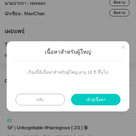
ติดตาม
นามปากกา :
renrexn
ติดตาม
นักเขียน :
MaviChan
เผยแพร่
×
วันที่เผยแพร่ :
16 ม.ค. 2569
เนื้อหาสำหรับผู้ใหญ่
แก้ไขล่าสุด :
11 พ.ค. 2569
เรื่องนี้มีเนื้อหาสำหรับผู้ใหญ่ อายุ 18 ปี ขึ้นไป
ตอนทั้งหมด (22)
เก่าไปใหม่
#1
กลับ
เข้าสู่เนื้อหา
SF | Unforgettable #Harringrove [ 1/3 ] 🔞
18 ม.ค. 69 13:40
5
541
2611 คำ (11 หน้า)
#2
SF | Unforgettable #Harringrove [ 2/3 ] 🔞