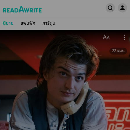
นิยาย
แฟนฟิค
การ์ตูน
22
ตอน