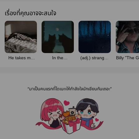
เรื่องที่คุณอาจจะสนใจ
He takes me
In the
(adj.) strange |
Billy "The 
every time. |
Strangers's
Harringrove
Blondie 
Harringrove
Houses (
Stranger T
Stranger Things
SF :
Fanfic : Wolf!
Harringrov
“มาเป็นคนแรกที่โดเนทให้กำลังใจนักเขียนกันเถอะ”
Billy & Vamp!
Steve //
Harringrove)