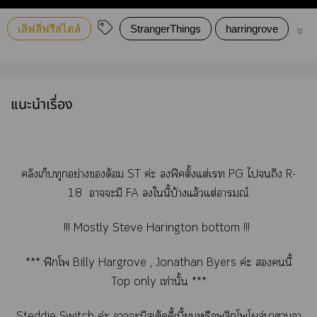
เลิฟลี่ฟรีสไตล์
StrangerThings
harringrove
st
แนะนำเรื่อง
คลังเก็บทุกอย่างด้อม ST ค่ะ ฟิคตั้งแต่เ PG ไถึง R-
18 าะมี FA ในี้บ้างแล้วแต่อารมณ์
!!! Mostly Steve Harington bottom !!!
*** ฟิกโ Billy Hargrove , Jonathan Byers ค่ะ นี้
Top only เท่านั้น ***
Steddie Switch ค่ะ าะมีสเต้ดดี้เบี้ยนหรือพลิกโโผล่าาอา