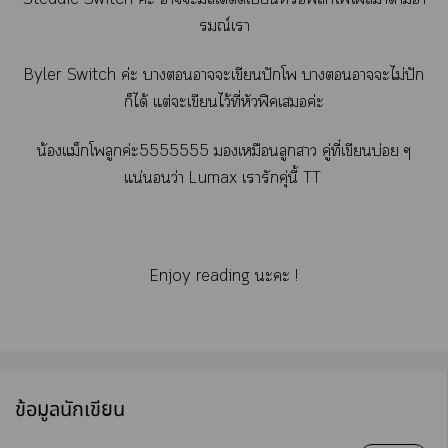
รมณ์เา
Byler Switch ค่ะ าาะเขียนปักโ าาะไม่ปัก
ก็ได้ แต่ะเขียนไว้ที่หัวฟิคเค่ะ
น้องแม็กโลูกค่ะ5555555 เหมือนลูกา คู่ที่เขียนบ่อย ๆ
แน่นอนว่า Lumax เารักคุ่นี้ TT
Enjoy reading ะะ !
ข้อมูลนักเขียน