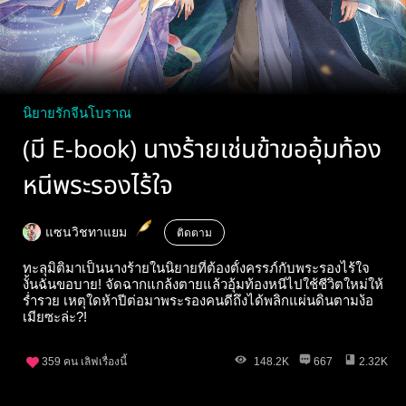
นิยายรักจีนโบราณ
(มี E-book) นางร้ายเช่นข้าขออุ้มท้อง
หนีพระรองไร้ใจ
แซนวิชทาแยม
ติดตาม
ทะลุมิติมาเป็นนางร้ายในนิยายที่ต้องตั้งครรภ์กับพระรองไร้ใจ
งั้นฉันขอบาย! จัดฉากแกล้งตายแล้วอุ้มท้องหนีไปใช้ชีวิตใหม่ให้
ร่ำรวย เหตุใดห้าปีต่อมาพระรองคนดีถึงได้พลิกแผ่นดินตามง้อ
เมียซะล่ะ?!
359
คน เลิฟเรื่องนี้
148.2K
667
2.32K