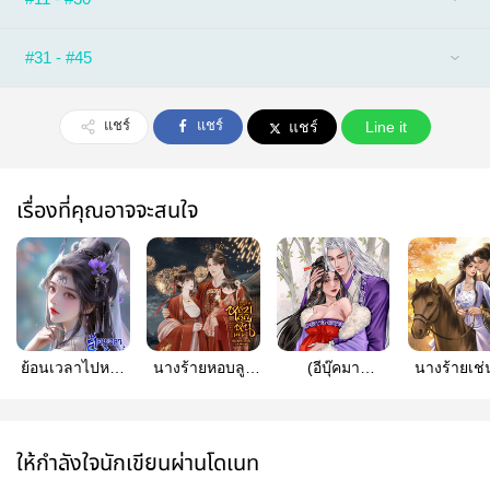
#31 - #45
แชร์
แชร์
แชร์
Line it
เรื่องที่คุณอาจจะสนใจ
ย้อนเวลาไปหย่า
นางร้ายหอบลูก
(อีบุ๊คมา
นางร้ายเช่
สามีตัวร้าย(มีE-
หนีพระเอก [มีE-
แล้ว)ทะลุมิติมา
ขออยู่อย่า
book)
BOOK/เล่ม]
เป็นนางร้ายอุ้ม
เค็ม
ท้องลูกพระเอก
(อ่านฟรีจนจบ)
ให้กำลังใจนักเขียนผ่านโดเนท