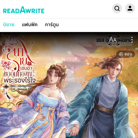
นิยาย
แฟนฟิค
การ์ตูน
45
ตอน