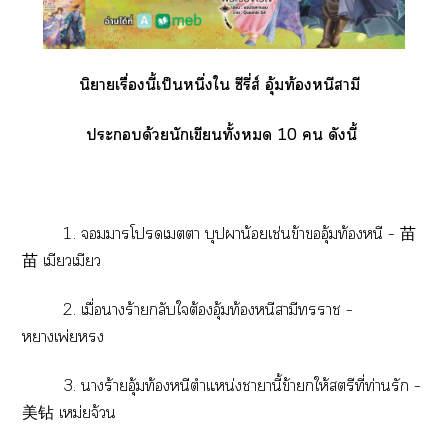
นิยายเรื่องนี้เป็นหนึ่งใ ซีรี่ส์ อุ้มท้องหนีสามี
ะด้วยนักเขียนทั้ง 10  ดังนี้
1.
าโเา บุปาน้อยเช่นข้าอุ้มท้องหนี – 苗
苗 เมียวเมียว
2. เมื่อาร้ายกลับใต้องอุ้มท้องหนีสามีา –
หาเพ่ยง
3. าร้ายอุ้มท้องหนีตำแหน่งาานี้ข้าให้สตรีที่ท่านรัก –
美钻 เหม่ยจ้