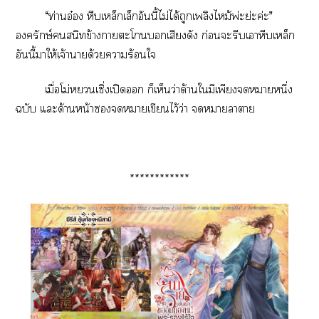
“ท่านอ๋อง หีบเหล็กเล็กอันนี้ไม่ได้ถูกเพลิงไหม้พ่ะย่ะค่ะ”
องครักษ์สนิทข้างาะโเสียงดัง ก่อนะรีบเาหีบเหล็ก
อันนี้าให้เจ้าาด้วยาร้อนใ
เมื่อโม่เซิ่งเปิด ก็เห็นว่าด้านใมีเพียงาหนึ่ง
ฉบับ แะด้านหน้าาเขียนไว้ว่า าาา
************