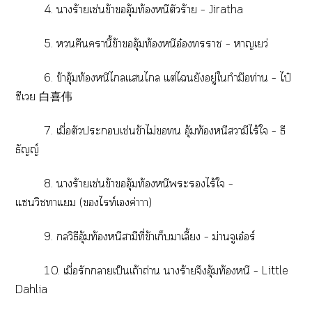
4.
าร้ายเช่นข้าอุ้มท้องหนีตัวร้าย – Jiratha
5. คืนานี้ข้าอุ้มท้องหนีอ๋องา – าเว่
6.
ข้าอุ้มท้องหนีไแไ แต่ไยังอยู่ใกำมือท่าน – ไป๋
ซีเวย 白喜伟
7. เมื่อตัวะเช่นข้าไม่ อุ้มท้องหนีสวามีไร้ใ – ธี
ธัญญ์
8. าร้ายเช่นข้าอุ้มท้องหนีะไร้ใ –
แนวิชาแ (ไท์เค่าาา)
9. วิธีอุ้มท้องหนีสามีที่ข้าเก็บมาเลี้ – ม่านจูเอ๋อร์
10.
เมื่อรักาเป็นเถ้าถ่าน าร้ายจึงอุ้มท้องหนี – Little
Dahlia