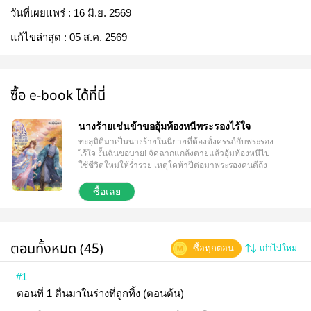
วันที่เผยแพร่ :
16 มิ.ย. 2569
แก้ไขล่าสุด :
05 ส.ค. 2569
ซื้อ e-book ได้ที่นี่
นางร้ายเช่นข้าขออุ้มท้องหนีพระรองไร้ใจ
ทะลุมิติมาเป็นนางร้ายในนิยายที่ต้องตั้งครรภ์กับพระรอง
ไร้ใจ งั้นฉันขอบาย! จัดฉากแกล้งตายแล้วอุ้มท้องหนีไป
ใช้ชีวิตใหม่ให้ร่ำรวย เหตุใดห้าปีต่อมาพระรองคนดีถึง
ได้พลิกแผ่นดินตามง้อเมียซะล่ะ?! ตัวอย่าง... "ฉินชิง
เหยา นังแพศยา!" โม่หยวนเซิ่งคำรามลั่นด้วยความ
ซื้อเลย
คลุ้มคลั่ง เขาพุ่งเข้าไปคว้าคอเสื้อแล้วบีบคอนางอย่าง
รุนแรง จนร่างของฉินชิงเหยาลอยขึ้นเหนือพื้น หญิงสาว
เบิกตากว้างด้วยความตื่นตกใจ สองมือพยายามแกะมือ
หนาออกเพราะเริ่มหายใจไม่ออก แต่ไม่ลืมที่จะส่ง
ตอนทั้งหมด (45)
ซื้อทุกตอน
เก่าไปใหม่
สัญญาณให้คนของสมาคมลับรีบหนีไป เพราะนางไม่
ต้องการให้ความลับถูกเปิดเผย "ใน...สายตาของท่าน ข้า
มันก็แค่สตรีชั้นต่ำ...อยู่แล้วนี่" น้ำเสียงของนางขาดห้วง
#1
และเต็มไปด้วยความดูแคลน "ในเมื่ออยากฆ่าข้าอยู่แล้ว
ตอนที่ 1 ตื่นมาในร่างที่ถูกทิ้ง (ตอนต้น)
เช่นนั้นก็ลงมือเลยสิ!" แม้กำลังจะขาดอากาศหายใจ ทว่า
นางกลับไม่เอ่ยปากร้องขอความเมตตาเลยสักนิด แต่