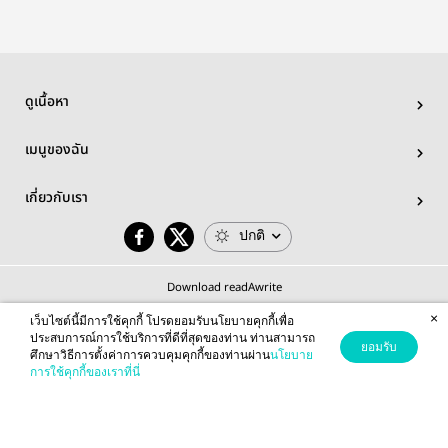
ดูเนื้อหา
เมนูของฉัน
เกี่ยวกับเรา
ปกติ
Download readAwrite
×
เว็บไซต์นี้มีการใช้คุกกี้ โปรดยอมรับนโยบายคุกกี้เพื่อ
ประสบการณ์การใช้บริการที่ดีที่สุดของท่าน ท่านสามารถ
ยอมรับ
ศึกษาวิธีการตั้งค่าการควบคุมคุกกี้ของท่านผ่าน
นโยบาย
© 2026 readAwrite.com by MEB Corporation Public Company Limited
การใช้คุกกี้ของเราที่นี่
This site is protected by reCAPTCHA and the Google
Privacy Policy
and
Terms of Service
apply.