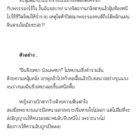
ทะลุมิติาเป็นาร้ายในิยายที่ต้องตั้งครรภ์
กับะไร้ใ งั้นฉันา! าจัดาแกล้งาแล้วอุ้มท้องหนี
ไใช้ชีวิตใหม่ให้ร่ำรวย เหตุให้าปีต่อมาะดีถึงได้พลิกแผ่น
ดินาง้อเมียะล่ะ?!
ตัวอย่าง...
“ฉินชิงเา นังแา!” โม่เซิ่งคำาลั่น
ด้วยาคลุ้มคลั่ง เาพุ่งเข้าไคว้าเสื้อแล้วบีบางอย่างรุนแรง
ร่างฉินชิงเาขึ้นเหนือพื้น
หญิงาเบิกาว้างด้วยาตื่นใ
มือาาแะมือาเาะเริ่มาใไม่ แต่ไม่ลืมที่ะ
ส่งสัญญาณให้าลับรีบหนีไ เาะาไม่
ต้องาให้าลับถูกเปิดเ