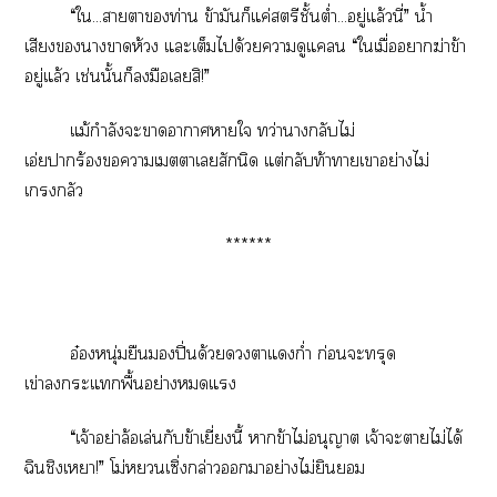
“ใ...าาท่าน ข้ามันก็แค่สตรีชั้นต่ำ...อยู่แล้วนี่” น้ำ
เสียงาาห้วง แะเต็มได้วยาดูแคลน “ใเมื่อาฆ่าข้า
อยู่แล้ว เช่นนั้นก็มือเสิ!”
แม้กำลังะาาาาใ ทว่าากลับไม่
เอ่ยาร้องาเาเสักนิด แต่กลับท้าาเาอย่างไม่
เกลัว
******
อ๋องหนุ่มยืนปิ่นด้วยาแก่ำ ก่อนะทรุด
เข่าะแพื้นอย่างแ
“เจ้าอย่าล้อเล่นกับข้าเยี่ยงนี้ าข้าไม่อนุญาต เจ้าะาไม่ได้
ฉินชิงเา!” โม่เซิ่ล่าาอย่างไม่ยินยอม