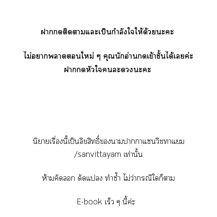
าติดาแะเป็นกำลังใให้ด้วยะะ
ไม่าาใหม่ ๆ คุณนักอ่านเข้าชั้นได้เค่ะ
าหัวใะะะ
นิยายเรื่องนี้เป็นลิขสิทธิ์าาาแนวิชาแ
/sanvittayam เท่านั้น
ห้ามคัด ดัดแ ทำซ้ำ ไม่ว่ากรณีใก็า
E-book เร็ว ๆ นี้ค่ะ