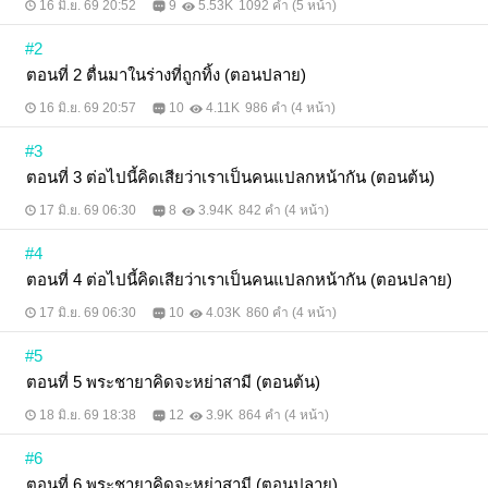
16 มิ.ย. 69 20:52
9
5.53K
1092 คำ (5 หน้า)
กลับท้าทายเขาอย่างไม่เกรงกลัว ****** อ๋องหนุ่มยืนมอง
ปิ่นด้วยดวงตาแดงก่ำ ก่อนจะทรุดเข่าลงกระแทกพื้น
#2
อย่างหมดแรง "เจ้าอย่าล้อเล่นกับข้าเยี่ยงนี้ หากข้าไม่
อนุญาต เจ้าจะตายไม่ได้ ฉินชิงเหยา!" โม่หยวนเซิ่งกล่า
ตอนที่ 2 ตื่นมาในร่างที่ถูกทิ้ง (ตอนปลาย)
วออกมาอย่างไม่ยินยอม "ท่านอ๋อง หีบเหล็กเล็กอันนี้ไม่
ได้ถูกเพลิงไหม้พ่ะย่ะค่ะ" องครักษ์คนสนิทข้างกายตะโกน
16 มิ.ย. 69 20:57
10
4.11K
986 คำ (4 หน้า)
บอกเสียงดัง ก่อนจะรีบเอาหีบเหล็กอันนี้มาให้เจ้านาย
ด้วยความร้อนใจ เมื่อโม่หยวนเซิ่งเปิดออก ก็เห็นว่าด้าน
#3
ในมีเพียงจดหมายหนึ่งฉบับ และด้านหน้าซองจดหมาย
ตอนที่ 3 ต่อไปนี้คิดเสียว่าเราเป็นคนแปลกหน้ากัน (ตอนต้น)
เขียนไว้ว่า จดหมายลาตาย นิยายเรื่องนี้เป็นหนึ่งใน ซีรี่ส์
อุ้มท้องหนีสามี ประกอบด้วยนักเขียนทั้งหมด 10 คน ดังนี้
17 มิ.ย. 69 06:30
8
3.94K
842 คำ (4 หน้า)
1. จอมมารโปรดเมตตา บุปผาน้อยเช่นข้าขออุ้มท้องหนี
– 苗苗 เมียวเมียว 2. เมื่อนางร้ายกลับใจต้องอุ้มท้องหนี
#4
สามีทรราช – หยางเพ่ยหรง 3. นางร้ายอุ้มท้องหนี
ตำแหน่งชายานี้ข้ายกให้สตรีที่ท่านรัก – 美钻 เหม่ยจ้วน
ตอนที่ 4 ต่อไปนี้คิดเสียว่าเราเป็นคนแปลกหน้ากัน (ตอนปลาย)
4. นางร้ายเช่นข้าขออุ้มท้องหนีตัวร้าย – Jiratha 5. หวน
คืนครานี้ข้าขออุ้มท้องหนีอ๋องทรราช – หาญเยว่ 6. ข้า
17 มิ.ย. 69 06:30
10
4.03K
860 คำ (4 หน้า)
อุ้มท้องหนีไกลแสนไกล แต่ไฉนยังอยู่ในกำมือท่าน – ไป๋
ซีเวย 白喜伟 7. เมื่อตัวประกอบเช่นข้าไม่ขอทน อุ้มท้อง
#5
หนีสวามีไร้ใจ – ธีธัญญ์ 8. นางร้ายเช่นข้าขออุ้มท้องหนี
ตอนที่ 5 พระชายาคิดจะหย่าสามี (ตอนต้น)
พระรองไร้ใจ – แซนวิชทาแยม (ของไรท์เองค่าาา) 9.
กลวิธีอุ้มท้องหนีสามีที่ข้าเก็บมาเลี้ยง – ม่านจูเอ๋อร์ 10.
18 มิ.ย. 69 18:38
12
3.9K
864 คำ (4 หน้า)
เมื่อรักกลายเป็นเถ้าถ่าน นางร้ายจึงอุ้มท้องหนี – Little
Dahlia
#6
ตอนที่ 6 พระชายาคิดจะหย่าสามี (ตอนปลาย)