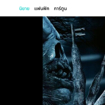
นิยาย
แฟนฟิค
การ์ตูน