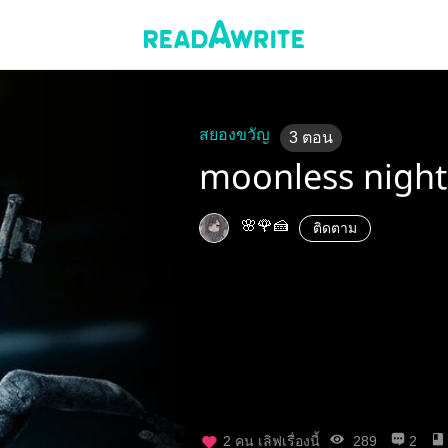
สยองขวัญ
3
ตอน
moonless night
🌸🌹🍰
ติดตาม
2
คน เลิฟเรื่องนี้
289
2