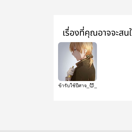
เรื่องที่คุณอาจจะสน
ข้ารับใช้ปีศาจ_😈_