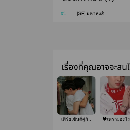
#1
[SF] มหาหงส์
เรื่องที่คุณอาจจะสน
เพิร์ธเซ้นต์คู่กัน
🖤เพราะอะไร
ตลอดไป
เพิร์ธเซ้นต์|