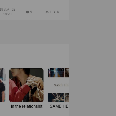
19 ก.ค. 62
9
1.31K
18:20
In the relationsh!t
SAME HEART :
The Sense :
nt|
ฉันกับนายหัวใจ
ซ่อนกลิ่น