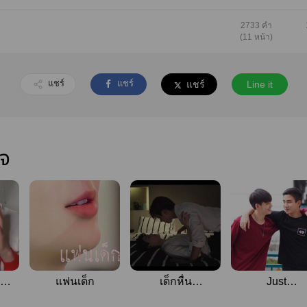
2733 คำ
(11 หน้า)
แชร์
แชร์
แชร์
Line it
ใจ
🖤|
แฟนเด็ก
เด็กหื่น
Just
(เพิร์ธ&amp;เซ้นต์)
Friend|PerthSai