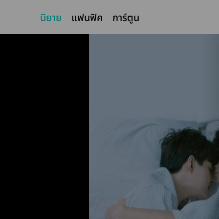
นิยาย
แฟนฟิค
การ์ตูน