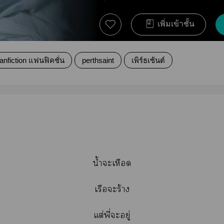
เพิ่มเข้าชั้น
anfiction แฟนฟิคชั่น
perthsaint
เพิร์ธเซ้นต์
น้ำะเหือด
เรือะร้าง
แต่พี่ะอยู่