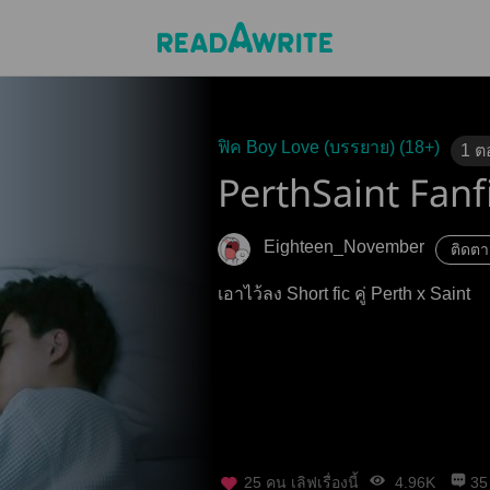
ฟิค Boy Love (บรรยาย) (18+)
1
ต
PerthSaint Fanf
Eighteen_November
ติดต
เอาไว้ลง Short fic คู่ Perth x Saint
25
คน เลิฟเรื่องนี้
4.96K
35