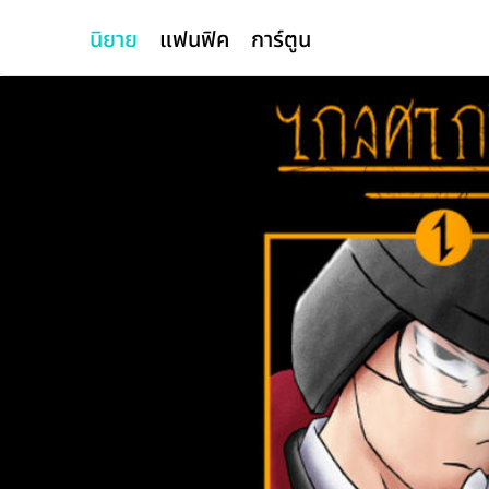
นิยาย
แฟนฟิค
การ์ตูน