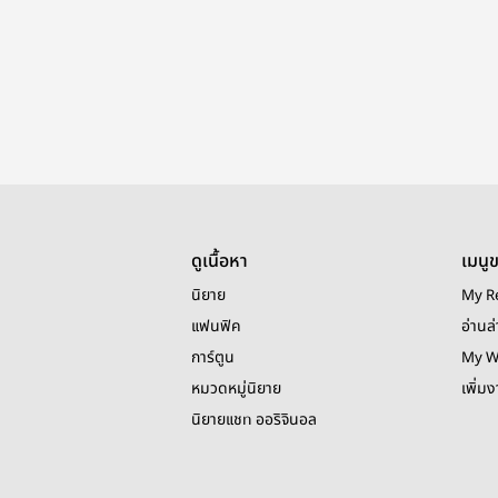
ดูเนื้อหา
เมนู
นิยาย
My R
แฟนฟิค
อ่านล่
การ์ตูน
My W
หมวดหมู่นิยาย
เพิ่ม
นิยายแชท ออริจินอล