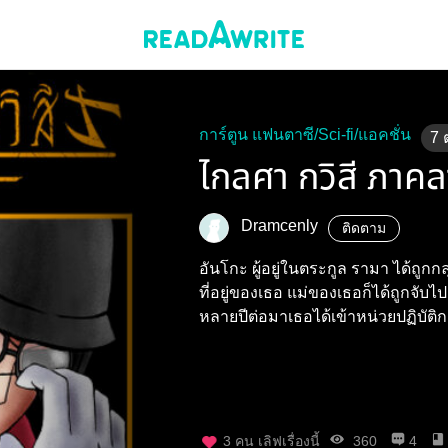
การ์ตูน แฟนตาซี/Sci-fi/แอคชั่น
7
ไกลศา กวิสี ภาค
Dramcenly
ติดตาม
อันโกะ ผู้อยู่ในตระกูล รามา ได้ถูก
ที่อยู่ของเธอ แม่ของเธอก็ได้ถูกจั
หลายปีต่อมาเธอได้เข้าหน่วยปฏิบัต
3
คน เลิฟเรื่องนี้
360
4