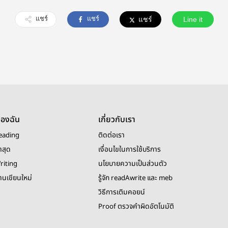
แชร์
แชร์
แชร์
Line it
ของฉัน
เกี่ยวกับเรา
eading
ติดต่อเรา
าสุด
เงื่อนไขในการใช้บริการ
riting
นโยบายความเป็นส่วนตัว
งานเขียนใหม่
รู้จัก readAwrite และ meb
วิธีการเติมคอยน์
Proof ตรวจคำผิดอัตโนมัติ