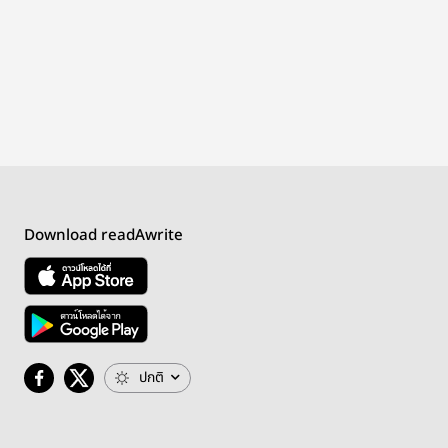
Download readAwrite
ปกติ