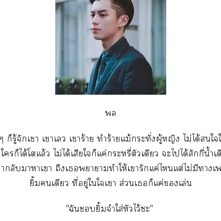

 ก็รู้จักเา เาเ เาร้าย ทำร้ายแม้กระทั่งผู้หญิง ไม่ได้ใใ
ใก็ได้โแล้ว ไม่ได้เสียใก็แค่ะหรี่ตัวเดียว ะไได้สักกี่น้ำเ
ลับาาเา ถึงเาาทำให้เารักแค่ไแต่ไม่มีาเ
ยิ้มเดียว ที่อยู่ใใเา ส่วนเก็แค่เล่น
"ฉันยิ้มจำใส่หัวไว้ะ"