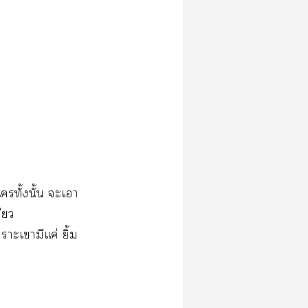
ทั้งนั้น ะเา
ดียว
าะเามีแค่ ยิ้ม