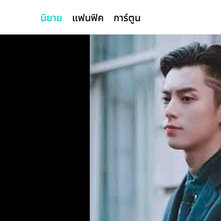
นิยาย
แฟนฟิค
การ์ตูน