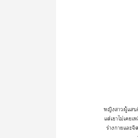
หญิงาผู้แดี
แต่เาไม่เเ
ร่างาแะจิต