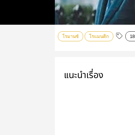
โรมานซ์
โรแมนติก
18
แนะนำเรื่อง