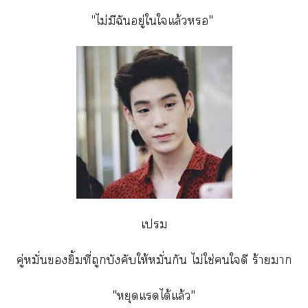
"ไม่มีฉันอยู่ใใแล้ว"
เ
คู่หมั่นยิ้มที่ถูกบังคับให้หมั่นกัน ไม่ใช่ใดี ร้ายา
"หยุดแได้แล้ว"