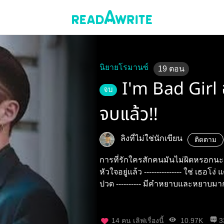
นิยายโรมานซ์
19
ตอน
I'm Bad Girl 
จบ
จบแล้ว!!
ลิงที่ไม่ใช่นักเขียน
ติดตาม
การที่รักใครสักคนมันไม่ผิดหรอกนะแ
หัวใจอยู่แล้ว --------------- ใช่ เธอโง่ แต่เธอหายแล้ว บอกแล้วไงนายจะเจ็บ
ปวด ---------- มีคำหยาบและ
14
คน เลิฟเรื่องนี้
10.97K
3