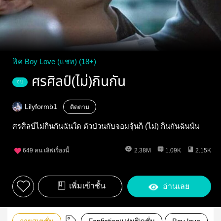
ฟิค Boy Love (แชท) (18+)
ศรศิลป์(ไม่)กินกัน
จบ
Lilyformb1
ติดตาม
ศรศิลป์ไม่กินกันฉันใด ตัวป่วนกับจอมจุ้นก็ (ไม่) กินกันฉันนั้น
649
คน เลิฟเรื่องนี้
2.38M
1.09K
2.15K
เพิ่มเข้าชั้น
อ่านเลย