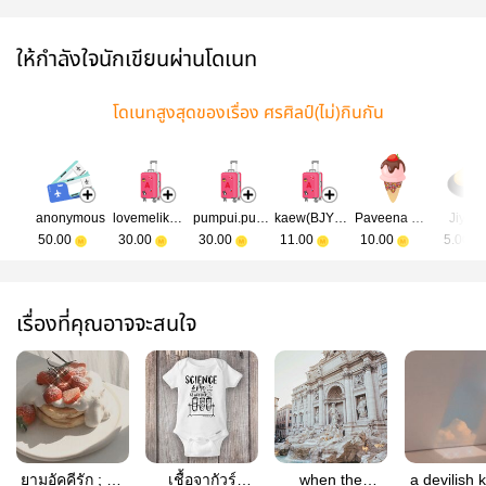
ให้กำลังใจนักเขียนผ่านโดเนท
โดเนทสูงสุดของเรื่อง ศรศิลป์(ไม่)กินกัน
anonymous
lovemelikenudo
pumpui.pumpui
kaew(BJYX)FC
Paveena Leslie Koedtin
Jiyuu
50.00
30.00
30.00
11.00
10.00
5.00
เรื่องที่คุณอาจจะสนใจ
ยามอัคคีรัก ; ป๋อ
เชื้อจากัวร์
when the
a devilish k