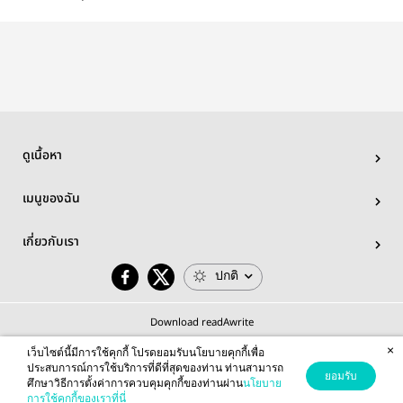
จ้าน
(mpreg) - ป๋อ
sunflower
#ป๋อจ้า
จ้าน
blooms ; ป๋อจ้าน
ดูเนื้อหา
เมนูของฉัน
เกี่ยวกับเรา
ปกติ
Download readAwrite
×
เว็บไซต์นี้มีการใช้คุกกี้ โปรดยอมรับนโยบายคุกกี้เพื่อ
ประสบการณ์การใช้บริการที่ดีที่สุดของท่าน ท่านสามารถ
ยอมรับ
ศึกษาวิธีการตั้งค่าการควบคุมคุกกี้ของท่านผ่าน
นโยบาย
© 2026 readAwrite.com by MEB Corporation Public Company Limited
การใช้คุกกี้ของเราที่นี่
This site is protected by reCAPTCHA and the Google
Privacy Policy
and
Terms of Service
apply.