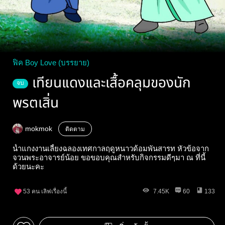
ฟิค Boy Love (บรรยาย)
เทียนแดงและเสื้อคลุมของนัก
จบ
พรตเสิ่น
mokmok
ติดตาม
น้ำแกงงานเลี้ยงฉลองเทศกาลฤดูหนาวด้อมพันสารท หัวข้อจาก
จวนพระอาจารย์น้อย ขอขอบคุณสำหรับกิจกรรมดีๆมา ณ ที่นี้
ด้วยนะคะ
53
คน เลิฟเรื่องนี้
7.45K
60
133