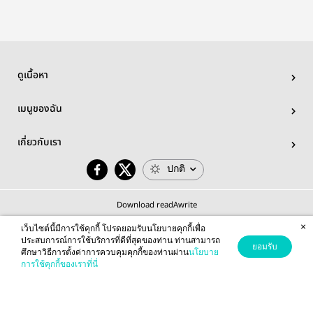
ดูเนื้อหา
เมนูของฉัน
เกี่ยวกับเรา
ปกติ
Download readAwrite
×
เว็บไซต์นี้มีการใช้คุกกี้ โปรดยอมรับนโยบายคุกกี้เพื่อ
ประสบการณ์การใช้บริการที่ดีที่สุดของท่าน ท่านสามารถ
ยอมรับ
ศึกษาวิธีการตั้งค่าการควบคุมคุกกี้ของท่านผ่าน
นโยบาย
© 2026 readAwrite.com by MEB Corporation Public Company Limited
การใช้คุกกี้ของเราที่นี่
This site is protected by reCAPTCHA and the Google
Privacy Policy
and
Terms of Service
apply.