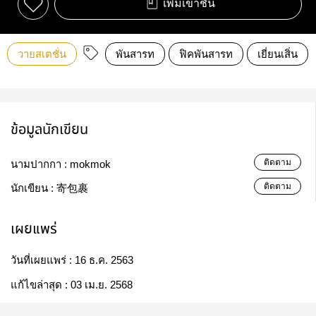
เพิ่มเข้าชั้น
วายสเตชั่น
พันสารท
ฟิคพันสารท
เยี่ยนเสิ่น
ข้อมูลนักเขียน
ติดตาม
นามปากกา :
mokmok
ติดตาม
นักเขียน :
寄包裹
เผยแพร่
วันที่เผยแพร่ :
16 ธ.ค. 2563
แก้ไขล่าสุด :
03 เม.ย. 2568