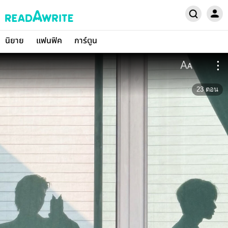
นิยาย
แฟนฟิค
การ์ตูน
23
ตอน