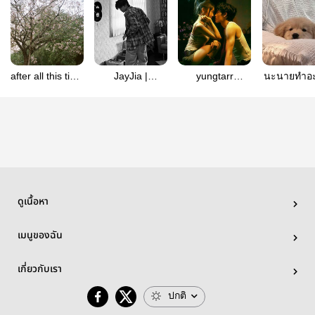
after all this time
JayJia |
yungtarr
นะนายทำอะ
| teeteepor
teeteepor
#teeteepor
ttp
ดูเนื้อหา
เมนูของฉัน
เกี่ยวกับเรา
ปกติ