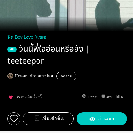
ฟิค Boy Love (แชท)
วันนี้พี่ใจอ่อนหรือยัง |
จบ
teeteepor
นึกออกแล้วบอกหน่อย
ติดตาม
135
คน เลิฟเรื่องนี้
1.55M
389
471
เพิ่มเข้าชั้น
อ่านเลย