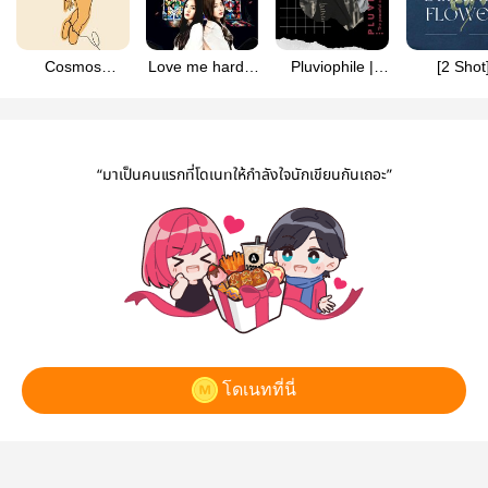
Cosmos
Love me harder
Pluviophile |
[2 Shot
[Seulrene]
รักฉันมากกว่านี้สิ
Seulreneㅡ
Butterfly F
[Seulrene]
Rainverse
[Seulrene V
“มาเป็นคนแรกที่โดเนทให้กำลังใจนักเขียนกันเถอะ”
โดเนทที่นี่