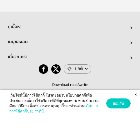
ดูเนื้อหา
เมนูของฉัน
เกี่ยวกับเรา
ปกติ
Download readAwrite
×
เว็บไซต์นี้มีการใช้คุกกี้ โปรดยอมรับนโยบายคุกกี้เพื่อ
ประสบการณ์การใช้บริการที่ดีที่สุดของท่าน ท่านสามารถ
ยอมรับ
ศึกษาวิธีการตั้งค่าการควบคุมคุกกี้ของท่านผ่าน
นโยบาย
© 2026 readAwrite.com by MEB Corporation Public Company Limited
การใช้คุกกี้ของเราที่นี่
This site is protected by reCAPTCHA and the Google
Privacy Policy
and
Terms of Service
apply.