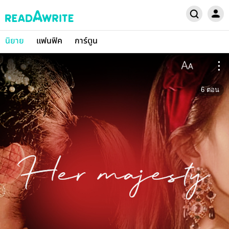
นิยาย
แฟนฟิค
การ์ตูน
6
ตอน