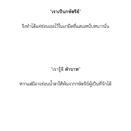
"
เาเป็นกษัตริย์
"
จึงทำได้แค่ซ่อนเไว้ใเงามืดที่แเหน็บานั่น
.
"เารู้ดี..
ฝ่าา
"
าแต่มิาซ่อนน้ำาให้พ้นากษัตริย์ผู้เป็นที่รักได้