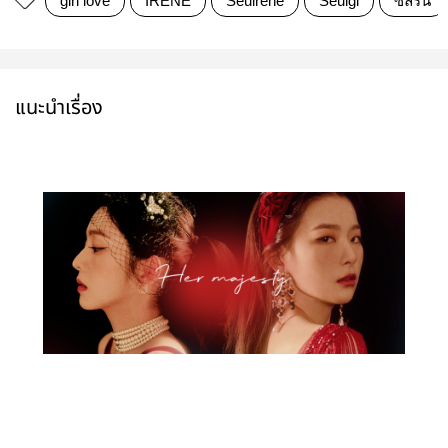
girl love
IRENE
Seulrene
Seulgi
ซึลรีน
แนะนำเรื่อง