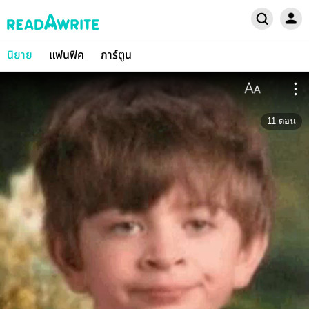
นิยาย
แฟนฟิค
การ์ตูน
11
ตอน