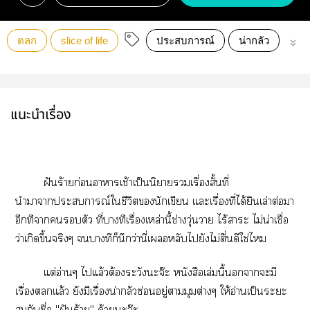
ตลก
slice of life
ประสบการณ์
น่ากลัว
ควา
แนะนำเรื่อง
ฝันร้ายก่อนาาเช้าเป็นนิยายเรื่องสั้นที่
นำาาะการณ์ใชีวิตนักเขียน แะเรื่องที่ได้ยินเล่าต่อมา
อีกทีาตัว ที่บางทีเรื่องเหล่านี้ช่างวุ่นวาย ไร้าะ ไม่น่าเชื่อ
ว่าเกิดขึ้นจริงๆ บางทีก็นึกว่านี่เหลับไยังไม่ตื่นดีใช่ไ
แต่อ่านๆ ไแล้วต้องระวังะจ๊ะ หนังสือเล่มนี้าะมี
เรื่องแล้ว ยังมีเรื่องน่ากลัวซ่อนอยู่ามุมต่างๆ ให้อ่านเป็นะะ
กับชื่อ "ฝันร้าย" ด้วยะจ๊ะ