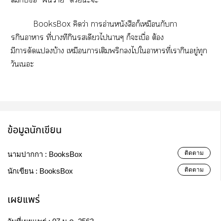
BooksBox คิดว่า าอ่านหนังสือก็เหมือนกับกา
รกิาา ที่บางทีกินเดียวไาๆ ก็ะเบื่อ ต้อง
มีาดัดแบ้าง เหมือนการเติมพริกไใาาที่เากินอยู่ทุก
วันเะ
ข้อมูลนักเขียน
ติดตาม
นามปากกา :
BooksBox
ติดตาม
นักเขียน :
BooksBox
เผยแพร่