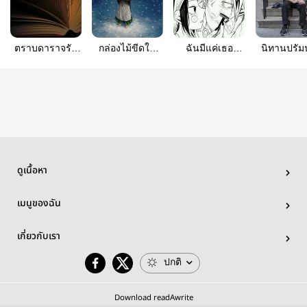
ตราบดาราจรัส
กล่องไม้ขีดใน
ฉันมีแค่เธอ
นิทานปรัม
แสง [Till the star
ความฝัน
เท่านั้น
ของชายตา
shines
gloriously] (ชื่อ
เดิม สารานุกร
มรักฯ)
ดูเนื้อหา
เมนูของฉัน
เกี่ยวกับเรา
ปกติ
Download readAwrite