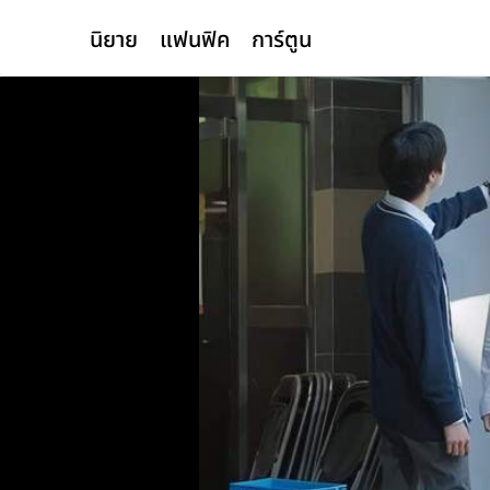
นิยาย
แฟนฟิค
การ์ตูน