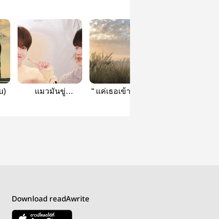
u)
แมวมันขู่
“ แค่เธอเข้ามา “—
อย่าน่ารักได้มั้
(harukyu)
harukyu
|harukyu
Download readAwrite