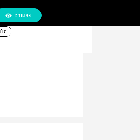
อ่านเลย
นโด