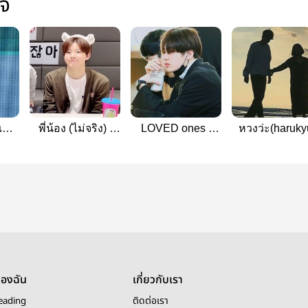
ใจ
แสง
พี่น้อง (ไม่จริง) |
LOVED ones /
หวงว่ะ(haruky
yu)
HARUKYU
harukyu
ของฉัน
เกี่ยวกับเรา
eading
ติดต่อเรา