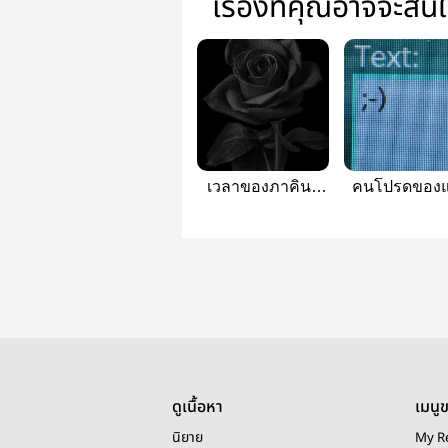
เรื่องที่คุณอาจจะสน
เวลาของภาคิน |
คนโปรดของ
harukyu
เทียน (haruk
ดูเนื้อหา
เมนู
นิยาย
My R