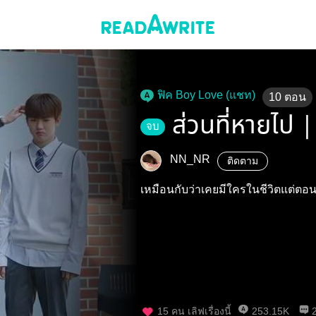
ฟิค Boy Love (แชท)
10
ตอน
ส่วนที่หายไป
จบ
NN_NR
ติดตาม
เหมือนกับว่าเคยมีใครในชีวิตแต่ตอ
15
คน เลิฟเรื่องนี้
253.15K