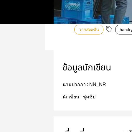
วายสเตชั่น
haruk
ข้อมูลนักเขียน
นามปากกา :
NN_NR
นักเขียน :
ซุ่มชิป