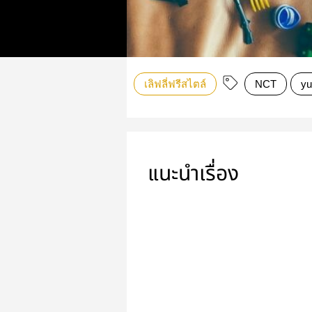
เลิฟลี่ฟรีสไตล์
NCT
yu
แนะนำเรื่อง