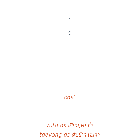
.
.
☺
cast
yuta as เยี่ยม,พ่อจ๋า
taeyong as ต้นข้าว,แม่จ๋า