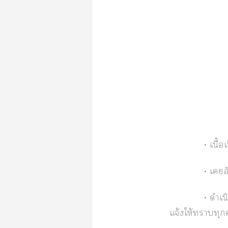
• เนื
•
เอั
•
ดำเน
แจ้งให้าทุกคร