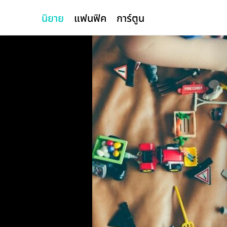
นิยาย
แฟนฟิค
การ์ตูน