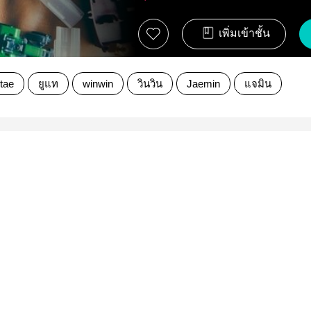
เพิ่มเข้าชั้น
tae
ยูแท
winwin
วินวิน
Jaemin
แจมิน