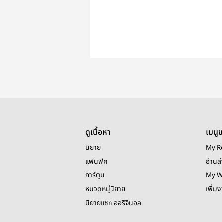
ดูเนื้อหา
เมนู
นิยาย
My R
แฟนฟิค
อ่านล่
การ์ตูน
My W
หมวดหมู่นิยาย
เพิ่ม
นิยายแชท ออริจินอล