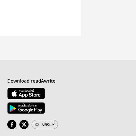
Download readAwrite
ปกติ