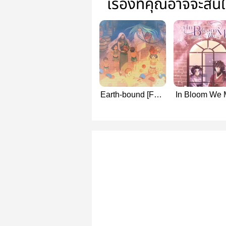
เรื่องที่คุณอาจจะสน
Earth-bound [Fate
In Bloom We 
Series::
[GiyuShino:
Gilgamesh &
Kimetsu no Ya
Enkidu]