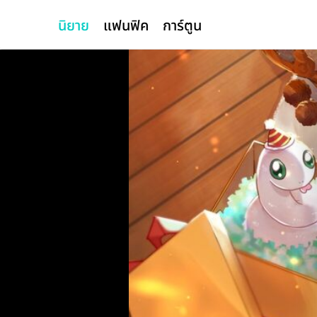
นิยาย
แฟนฟิค
การ์ตูน