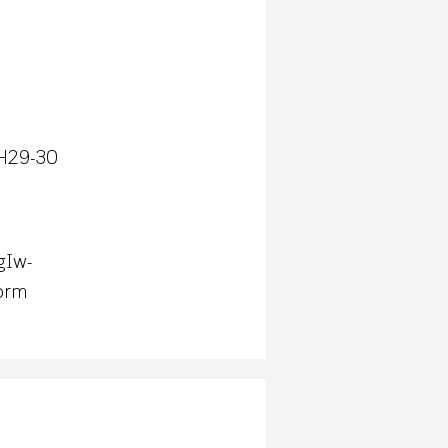
 H29-30
gIw-
orm