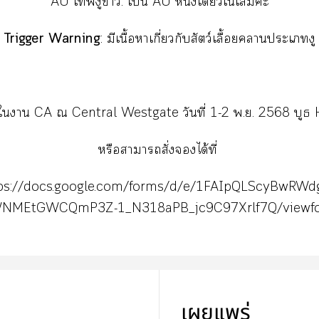
AU เงูา: เป็น AU หนึ่งเดียวใเล่มค่ะ
Trigger Warning
: มีเนื้อาเกี่ยวกับสัตว์เลื้อยาะเงู
ใา CA ณ Central Westgate วันที่ 1-2 พ.ย. 2568 บูธ
หรือาาสั่งได้ที่
ps://docs.google.com/forms/d/e/1FAIpQLScyBwRWd
NMEtGWCQmP3Z-1_N318aPB_jc9C97Xrlf7Q/viewf
เผยแพร่