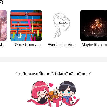
ใจ
May
Once Upon a
Everlasting Vow
Maybe It's a L
:
Dream
[AsuCaga::
at First Sight
iba]
[GiyuuShino ::
Guncam Seed
[AsuCaga::
Kimetsu no Yaiba
Fanfiction]
Gundam Seed
Fanfiction]
“มาเป็นคนแรกที่โดเนทให้กำลังใจนักเขียนกันเถอะ”