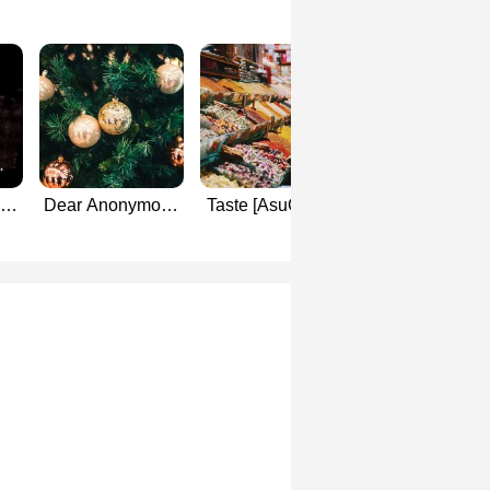
ove
Dear Anonymous
Taste [AsuCaga::
Turnaround
[AsuCaga::
Gundam Seed
[AsuCaga::
Gundam Seed
Freedom
Gundam Seed
]
Fanfiction]
Fanfition]
Fanfiction]​