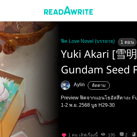
ฟิค Love Novel (บรรยาย)
1
ตอน
Yuki Akari [雪
Gundam Seed Fa
Aylin
ติดตาม
Preview ฟิคจากแอนโธอัสสึคางะ Fu
1-2 พ.ย. 2568 บูธ H29-30
1
คน เลิฟเรื่องนี้
195
2