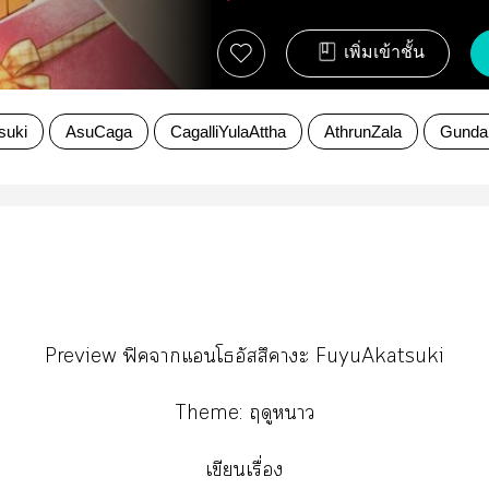
เพิ่มเข้าชั้น
suki
AsuCaga
CagalliYulaAttha
AthrunZala
Gunda
Preview ฟิคาแนโธอัสสึาะ FuyuAkatsuki
Theme: ฤดูา
เขียนเรื่อง