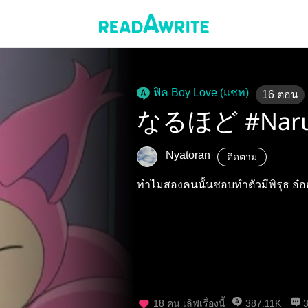
ฟิค Boy Love (แชท)
16
ตอน
なるほど #Naru
Nyatoran
ติดตาม
ทำไมสองคนนั้นชอบทำตัวมี​พิรุธ​ อ๋อออ
18
คน เลิฟเรื่องนี้
387.11K