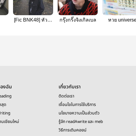
[Fic BNK48] หัวใจ
กรุ๊งกริ๊งจิงเกิลเบล
หวย univers
ที่ปลายทาง
ของฉัน
เกี่ยวกับเรา
eading
ติดต่อเรา
าสุด
เงื่อนไขในการใช้บริการ
riting
นโยบายความเป็นส่วนตัว
งานเขียนใหม่
รู้จัก readAwrite และ meb
วิธีการเติมคอยน์