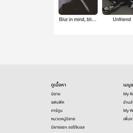
Blur in mind, blind
Unfriend
in heart
ดูเนื้อหา
เมนู
นิยาย
My R
แฟนฟิค
อ่านล่
การ์ตูน
My W
หมวดหมู่นิยาย
เพิ่ม
นิยายแชท ออริจินอล