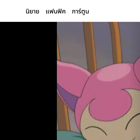
นิยาย
แฟนฟิค
การ์ตูน