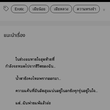
Erotic
เมียน้อย
เมียหลวง
ความทรงจำ
รั
แนะนำเรื่อง
ใช่วงาใสุดท้ายที่
กำลังะไาชีวิตฉัน...
น้ำตายังไาา...
าแค้นที่มันอัดสุมแน่นอยู่ใยังคุกรุ่นอยู่ใใ...
แต่...ฉันพ่ายแพ้แล้วล่ะ