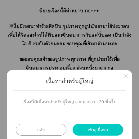
นิยายเรื่องนี้มีคำา nc+++
￼ไม่มีเาทำร้ายศิลปิน รูปาทุกรูปนำเาาใช้ะ
เพื่อให้รีดแะไท์ได้ฟินแะจินตนาการกันแค่นั้นเ เป็นกำลัง
ใ ติ-กันด้วยะะ คุณที่เข้าาอ่านะะ
คุณเจ้ารูปาทุกา ที่ถูกนำาใช้เพื่อ
จินตนาการะเรื่อง ส่วนหนึ่งาากูล
×
เกิลแะอินาแ ส่วนใหญ่ะมีเครดิตติดะอยู่
เนื้อหาสำหรับผู้ใหญ่
ใาเรียบร้อย
เรื่องนี้มีเนื้อหาสำหรับผู้ใหญ่ อายุมากกว่า 20 ขึ้นไป
กลับ
เข้าสู่เนื้อหา