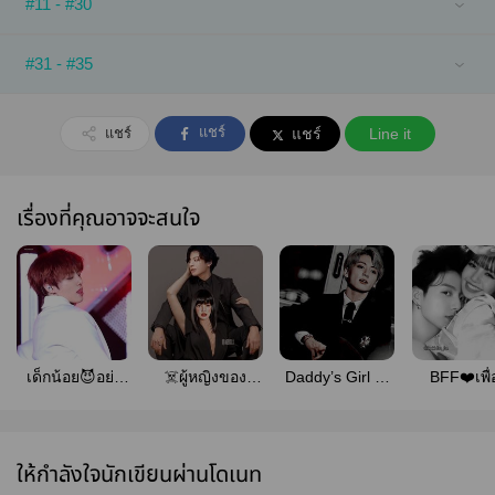
#11 - #30
#31 - #35
แชร์
แชร์
แชร์
Line it
เรื่องที่คุณอาจจะสนใจ
เด็กน้อย😈อย่า
☠️ผู้หญิงของ
Daddy’s Girl 🔥
BFF❤️เพื
อ่อยแรง!!!++
มาเฟีย☠️++
เผลอใจให้ป๋า ++
สนิท!!!+
ให้กำลังใจนักเขียนผ่านโดเนท