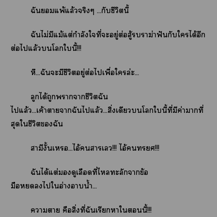
ฉันแพ้แล้วจริงๆ ...กับชีวิตนี้
ฉันไม่มีแม้แต่กำลังใที่ะอยู่ต่อสู้าฆ่าฟันกับใได้อีก
ต่อไแล้วโในี้!!!
หึ...ฉันะมีชีวิตอยู่ต่อไเพื่อใล่ะ...
ลูกได้ถูกาาชีวิตฉัน
ไแล้ว...เค้าาาฉันไแล้ว...สิ่งเดียวโในี้ที่มีค่าาที่
สุดใชีวิตฉัน
สามีงั้นเ...ไอ้าเ!!! ไอ้!!!
ฉันได้แต่ดูเลือดที่ไทะลักาข้อ
มือไใอ่างาน้ำ...
าา คือสิ่งที่ฉันเรียกาในี้!!!