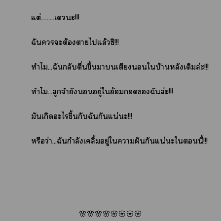
แต่.........เะ!!!
ฉันะต้องาไแล้วซิ!!!
ทำไม...ฉันกลับตื่นขึ้นานเตียงใบ้านหลังเดิมล่ะ!!!
ทำไม...ลูกจ๋ายังอยู่ใอ้อมฉันล่ะ!!!
มันเกิดะไขึ้นกับฉันกันแน่นะ!!!
หรือว่า...ฉันกำลังเคลิ้มอยู่ใาฝันกันแน่นะในี้!!!
🌸🌸🌸🌸🌸🌸🌸🌸