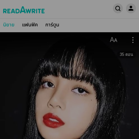
นิยาย
แฟนฟิค
การ์ตูน
35
ตอน